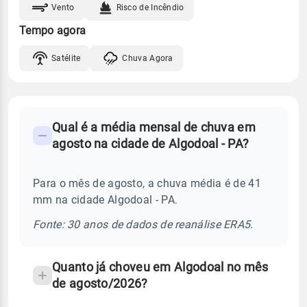
Vento
Risco de Incêndio
Tempo agora
Satélite
Chuva Agora
FAQ
Qual é a média mensal de chuva em
-
agosto na cidade de Algodoal - PA?
Perguntas
frequentes
Para o mês de agosto, a chuva média é de 41
sobre
mm na cidade Algodoal - PA.
chuva
e
Fonte: 30 anos de dados de reanálise ERA5.
temperatura
Quanto já choveu em Algodoal no mês
de agosto/2026?