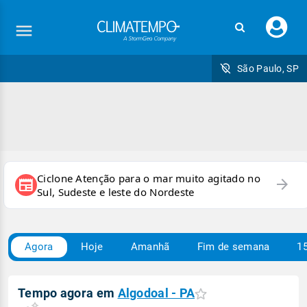
Faç
seu
logi
São Paulo, SP
Ciclone Atenção para o mar muito agitado no
arrow_forward
newspaper
Sul, Sudeste e leste do Nordeste
Agora
Hoje
Amanhã
Fim de semana
15
Tempo agora em
Algodoal - PA