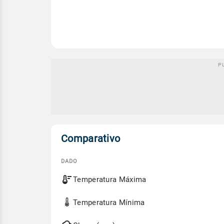
Comparativo
DADO
Comparativo
Temperatura Máxima
entre
a
previsão
Temperatura Mínima
de
hoje