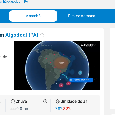
anhã
/
Algodoal - PA
Amanhã
Fim de semana
em
Algodoal (PA)
s de
 térmica
Chuva
Umidade do ar
0.0mm
78%
82%