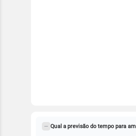
FAQ
CLIMA,
PREVISÃO
Qual a previsão do tempo para am
-
DO
TEMPO
Perguntas