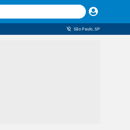
Faça
seu
login
São Paulo, SP