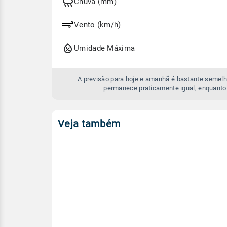
e
Chuva (mm)
amanhã
Vento (km/h)
Umidade Máxima
A previsão para hoje e amanhã é bastante semelh
permanece praticamente igual, enquanto
Veja também