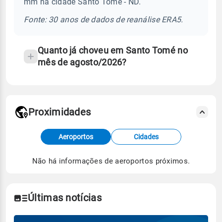
mm na cidade Santo Tomé - ND.
chuva
e
Fonte: 30 anos de dados de reanálise ERA5.
temperatura
Quanto já choveu em Santo Tomé no
mês de agosto/2026?
Proximidades
Fonte: dados combinados de estações
Aeroportos
Cidades
meteorológicas e satélite do Centro de Previsão
de Tempo e Estudos Climáticos (CPTEC).
Não há informações de aeroportos próximos.
Para obter mais informações sobre os dados
climáticos,
clique aqui.
Últimas notícias