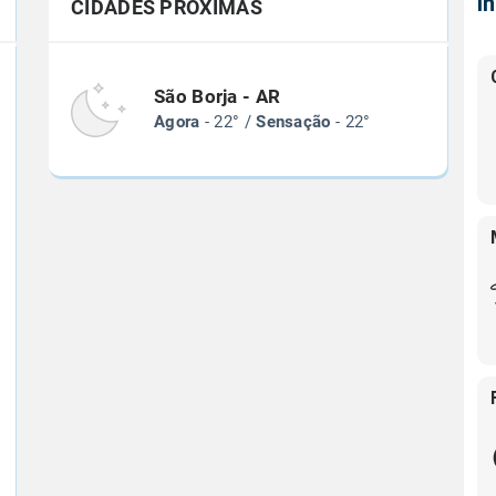
Í
CIDADES PRÓXIMAS
São Borja - AR
Agora
- 22° /
Sensação
- 22°