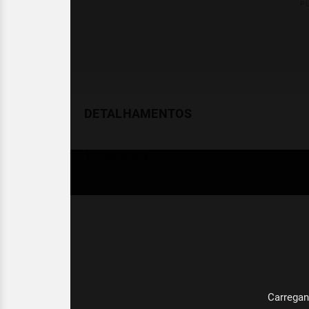
DETALHAMENTOS
Temperatura
Celsius (°C)