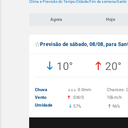
Clima e Previsão do Tempo
/
Cidade
/
Fim de semana
/
Santo
Agora
Hoje
Previsão de sábado, 08/08, para Sa
10°
20°
Chuva
0.0mm
Chances: 
Vento
SW/S
10km/h
Umidade
57%
96%