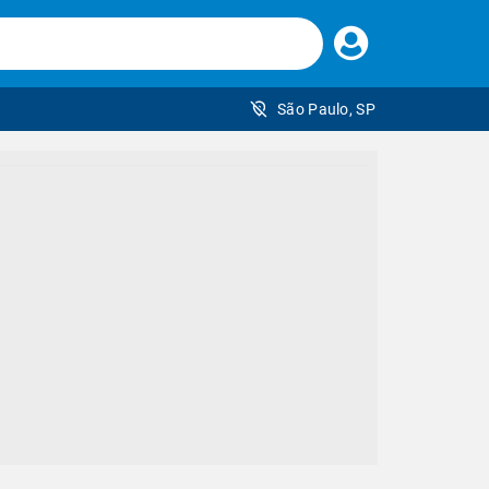
Faça
seu
login
São Paulo, SP