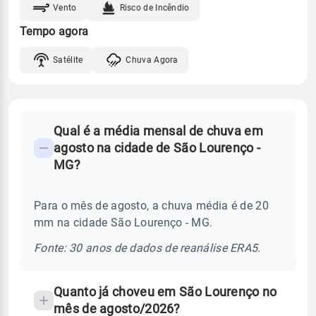
Vento
Risco de Incêndio
Tempo agora
Satélite
Chuva Agora
FAQ
Qual é a média mensal de chuva em
-
agosto na cidade de São Lourenço -
Perguntas
MG?
frequentes
sobre
Para o mês de agosto, a chuva média é de 20
chuva
mm na cidade São Lourenço - MG.
e
temperatura
Fonte: 30 anos de dados de reanálise ERA5.
Quanto já choveu em São Lourenço no
mês de agosto/2026?