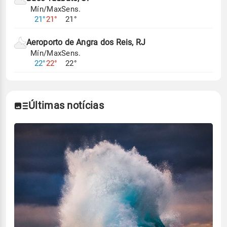
Mín/Max
Sens.
21°
21°
21°
Aeroporto de Angra dos Reis, RJ
Mín/Max
Sens.
22°
22°
22°
Últimas notícias