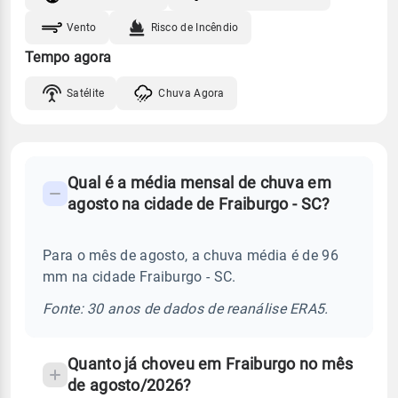
Vento
Risco de Incêndio
Tempo agora
Satélite
Chuva Agora
FAQ
Qual é a média mensal de chuva em
-
agosto na cidade de Fraiburgo - SC?
Perguntas
frequentes
Para o mês de agosto, a chuva média é de 96
sobre
mm na cidade Fraiburgo - SC.
chuva
e
Fonte: 30 anos de dados de reanálise ERA5.
temperatura
Quanto já choveu em Fraiburgo no mês
de agosto/2026?