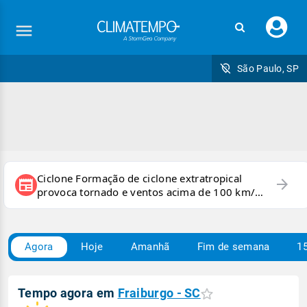
Faç
seu
logi
São Paulo, SP
Ciclone Formação de ciclone extratropical
arrow_forward
newspaper
provoca tornado e ventos acima de 100 km/h
no RS
Agora
Hoje
Amanhã
Fim de semana
15
Tempo agora em
Fraiburgo - SC