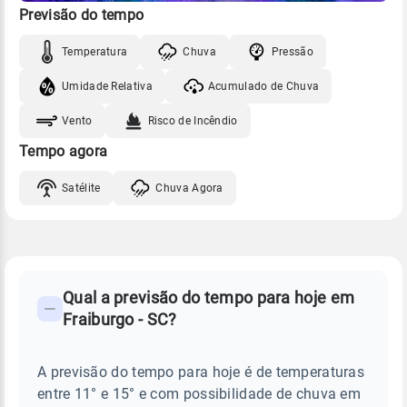
Previsão do tempo
Temperatura
Chuva
Pressão
Umidade Relativa
Acumulado de Chuva
Vento
Risco de Incêndio
Tempo agora
Satélite
Chuva Agora
FAQ
CLIMA,
PREVISÃO
Qual a previsão do tempo para hoje em
-
DO
Fraiburgo - SC?
TEMPO
Perguntas
HOJE
E
frequentes
NOTÍCIAS
EM
A previsão do tempo para hoje é de temperaturas
sobre
FRAIBURGO
entre 11° e 15° e com possibilidade de chuva em
-
chuva