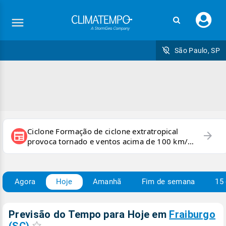
Faç
seu
logi
São Paulo, SP
Ciclone Formação de ciclone extratropical
arrow_forward
newspaper
provoca tornado e ventos acima de 100 km/h
no RS
Agora
Hoje
Amanhã
Fim de semana
15 
Previsão do Tempo para Hoje
em
Fraiburgo