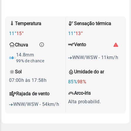
Temperatura
Sensação térmica
11°
15°
11°
13°
Vento
Chuva
14.8mm
WNW/WSW - 11km/h
99% de chance
Sol
Umidade do ar
07:00h às 17:58h
85%
98%
Arco-íris
Rajada de vento
Alta probabilid.
WNW/WSW - 54km/h