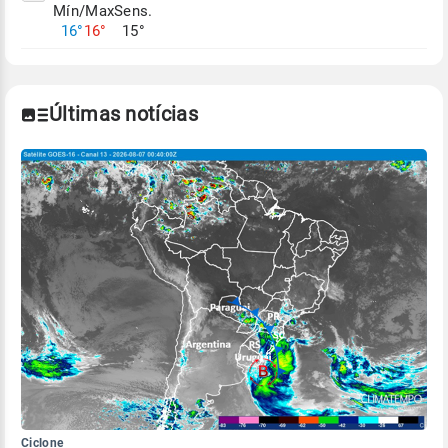
Mín/Max
Sens.
Para obter mais informações sobre os dados
16°
16°
15°
climáticos,
clique aqui.
Últimas notícias
Ciclone