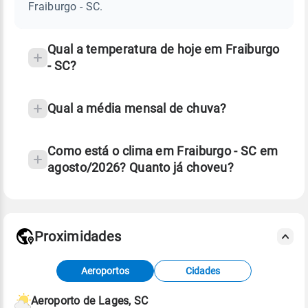
SC
Fraiburgo - SC.
e
temperatura
Qual a temperatura de hoje em Fraiburgo
- SC?
Qual a média mensal de chuva?
Como está o clima em Fraiburgo - SC em
agosto/2026? Quanto já choveu?
Fonte: 30 anos de dados de reanálise ERA5.
Proximidades
Fonte: dados combinados de estações
Aeroportos
Cidades
meteorológicas e satélite do Centro de Previsão
de Tempo e Estudos Climáticos (CPTEC).
Aeroporto de Lages, SC