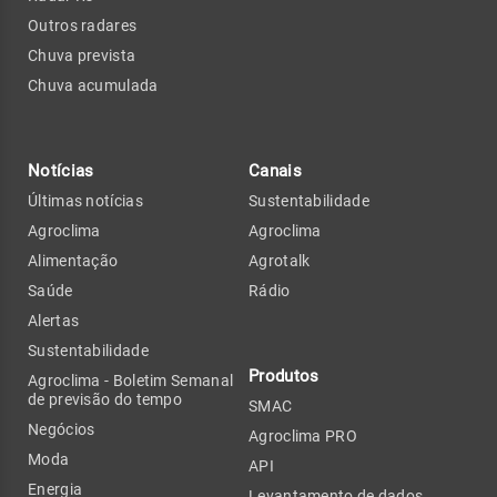
Outros radares
Chuva prevista
Chuva acumulada
Notícias
Canais
Últimas notícias
Sustentabilidade
Agroclima
Agroclima
Alimentação
Agrotalk
Saúde
Rádio
Alertas
Sustentabilidade
Produtos
Agroclima - Boletim Semanal
de previsão do tempo
SMAC
Negócios
Agroclima PRO
Moda
API
Energia
Levantamento de dados