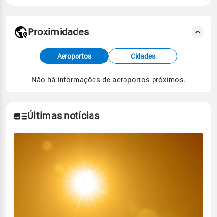
Proximidades
Fonte: dados combinados de estações
Aeroportos
Cidades
meteorológicas e satélite do Centro de Previsão
de Tempo e Estudos Climáticos (CPTEC).
Não há informações de aeroportos próximos.
Para obter mais informações sobre os dados
climáticos,
clique aqui.
Últimas notícias