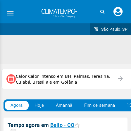
Faç
seu
logi
São Paulo, SP
Calor Calor intenso em BH, Palmas, Teresina,
arrow_forward
newspaper
Cuiabá, Brasília e em Goiânia
Agora
Hoje
Amanhã
Fim de semana
15
Tempo agora em
Bello - CO