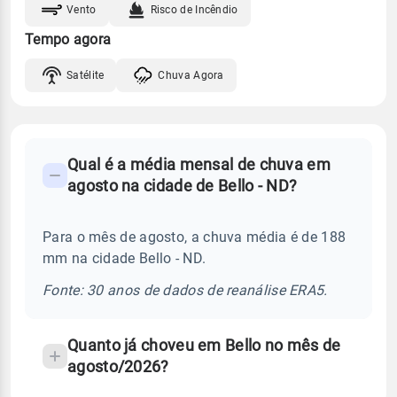
Vento
Risco de Incêndio
Tempo agora
Satélite
Chuva Agora
FAQ
Qual é a média mensal de chuva em
-
agosto na cidade de Bello - ND?
Perguntas
frequentes
Para o mês de agosto, a chuva média é de 188
sobre
mm na cidade Bello - ND.
chuva
e
Fonte: 30 anos de dados de reanálise ERA5.
temperatura
Quanto já choveu em Bello no mês de
agosto/2026?