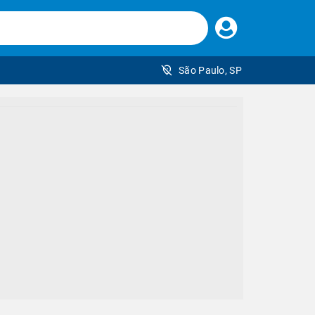
Faça
seu
login
São Paulo, SP