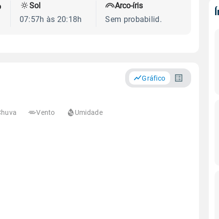
Sol
Arco-íris
o
07:57h às 20:18h
Sem probabilid.
Gráfico
Chuva
Vento
Umidade