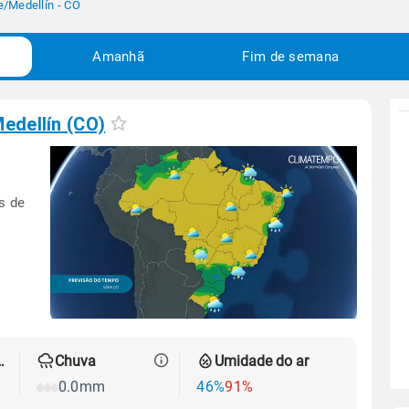
e
/
Medellín - CO
Amanhã
Fim de semana
edellín (CO)
s de
 térmica
Chuva
Umidade do ar
0.0mm
46%
91%