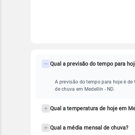
FAQ
CLIMA,
PREVISÃO
Qual a previsão do tempo para ho
-
DO
TEMPO
Perguntas
HOJE
E
frequentes
A previsão do tempo para hoje é de 
NOTÍCIAS
EM
sobre
de chuva em Medellín - ND.
MEDELLÍN
-
chuva
ND
e
Qual a temperatura de hoje em Me
temperatura
Qual a média mensal de chuva?