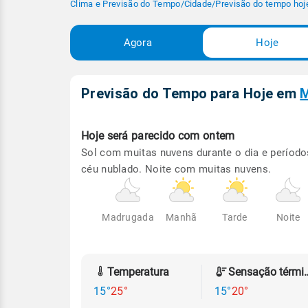
Clima e Previsão do Tempo
/
Cidade
/
Previsão do tempo hoj
Agora
Hoje
Previsão do Tempo para Hoje
em
M
Hoje será
parecido com ontem
Sol com muitas nuvens durante o dia e período
céu nublado. Noite com muitas nuvens.
Madrugada
Manhã
Tarde
Noite
Temperatura
Sensação
15°
25°
15°
20°