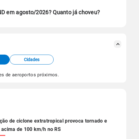
 ND em agosto/2026? Quanto já choveu?
se ERA5.
s meteorológicas e satélite do Centro de Previsão
TEC).
Cidades
os dados climáticos,
clique aqui.
es de aeroportos próximos.
ão de ciclone extratropical provoca tornado e
 acima de 100 km/h no RS