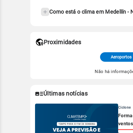
Como está o clima em Medellín -
Fonte: 30 anos de dados de reanáli
Proximidades
Fonte: dados combinados de estaçõe
de Tempo e Estudos Climáticos (CP
Aeroportos
Para obter mais informações sobre 
Não há informaçõ
Últimas notícias
Ciclone
Formaç
ventos