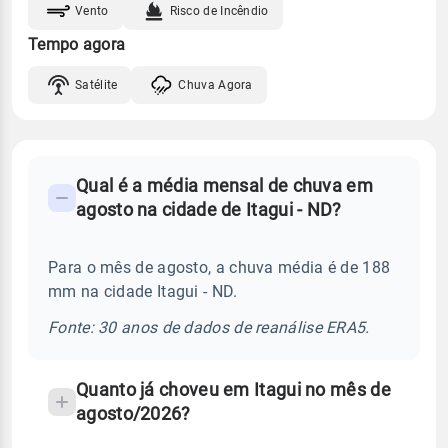
Vento
Risco de Incêndio
Tempo agora
Satélite
Chuva Agora
FAQ
Qual é a média mensal de chuva em
-
agosto na cidade de Itagui - ND?
Perguntas
frequentes
Para o mês de agosto, a chuva média é de 188
sobre
mm na cidade Itagui - ND.
chuva
e
Fonte: 30 anos de dados de reanálise ERA5.
temperatura
Quanto já choveu em Itagui no mês de
agosto/2026?