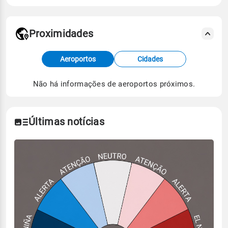
Proximidades
Fonte: dados combinados de estações
Aeroportos
Cidades
meteorológicas e satélite do Centro de Previsão
de Tempo e Estudos Climáticos (CPTEC).
Não há informações de aeroportos próximos.
Para obter mais informações sobre os dados
climáticos,
clique aqui.
Últimas notícias