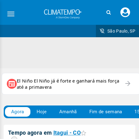
Faç
seu
logi
São Paulo, SP
El Niño El Niño já é forte e ganhará mais força
arrow_forward
newspaper
até a primavera
Agora
Hoje
Amanhã
Fim de semana
15
Tempo agora em
Itagui - CO