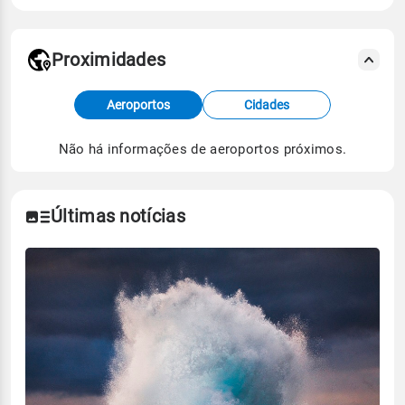
Proximidades
Fonte: dados combinados de estações
Aeroportos
Cidades
meteorológicas e satélite do Centro de Previsão
de Tempo e Estudos Climáticos (CPTEC).
Não há informações de aeroportos próximos.
Para obter mais informações sobre os dados
climáticos,
clique aqui.
Últimas notícias