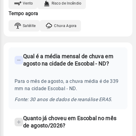
Vento
Risco de Incêndio
Tempo agora
Satélite
Chuva Agora
FAQ
Qual é a média mensal de chuva em
-
agosto na cidade de Escobal - ND?
Perguntas
frequentes
Para o mês de agosto, a chuva média é de 339
sobre
mm na cidade Escobal - ND.
chuva
e
Fonte: 30 anos de dados de reanálise ERA5.
temperatura
Quanto já choveu em Escobal no mês
de agosto/2026?