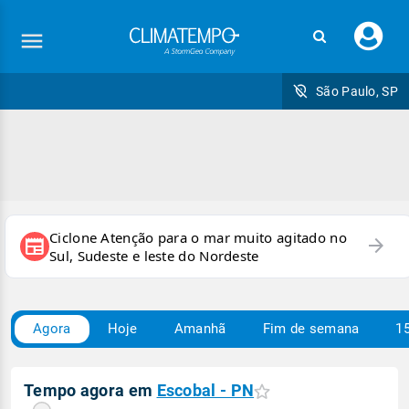
Faç
seu
logi
São Paulo, SP
Ciclone Atenção para o mar muito agitado no
arrow_forward
newspaper
Sul, Sudeste e leste do Nordeste
Agora
Hoje
Amanhã
Fim de semana
15
Tempo agora em
Escobal - PN