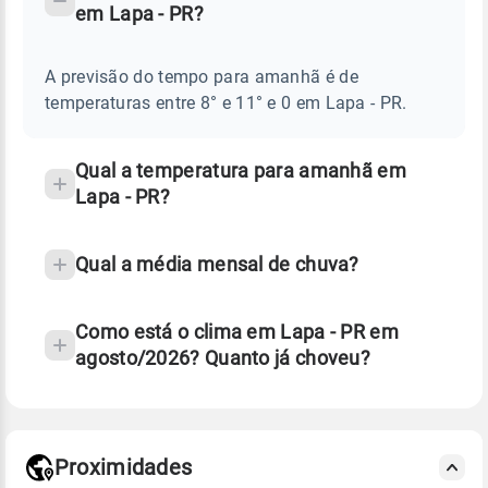
em Lapa - PR?
TEMPO
Perguntas
AMANHÃ
E
frequentes
NOTÍCIAS
EM
A previsão do tempo para amanhã é de
sobre
LAPA
temperaturas entre 8° e 11° e 0 em Lapa - PR.
-
chuva
PR
e
temperatura
Qual a temperatura para amanhã em
Lapa - PR?
Qual a média mensal de chuva?
Como está o clima em Lapa - PR em
agosto/2026? Quanto já choveu?
Fonte: 30 anos de dados de reanálise ERA5.
Proximidades