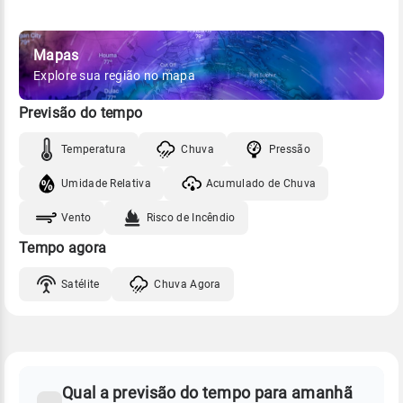
Mapas
Explore sua região no mapa
Previsão do tempo
Temperatura
Chuva
Pressão
Umidade Relativa
Acumulado de Chuva
Vento
Risco de Incêndio
Tempo agora
Satélite
Chuva Agora
FAQ
CLIMA,
PREVISÃO
Qual a previsão do tempo para amanhã
-
DO