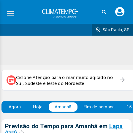
Faç
seu
logi
São Paulo, SP
Ciclone Atenção para o mar muito agitado no
arrow_forward
newspaper
Sul, Sudeste e leste do Nordeste
Agora
Hoje
Amanhã
Fim de semana
15 
Previsão do Tempo para Amanhã
em
Lapa