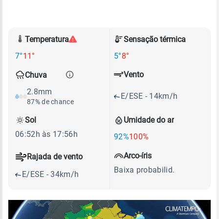
Temperatura
Sensação térmica
7°
11°
5°
8°
Vento
Chuva
2.8mm
E/ESE - 14km/h
87% de chance
Sol
Umidade do ar
06:52h às 17:56h
92%
100%
Arco-íris
Rajada de vento
Baixa probabilid.
E/ESE - 34km/h