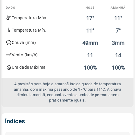
DADO
HOJE
AMANHÃ
Comparativo
17°
11°
Temperatura Máx.
entre
a
previsão
11°
7°
Temperatura Mín.
de
hoje
49mm
3mm
Chuva (mm)
e
amanhã
11
14
Vento (km/h)
100%
100%
Umidade Máxima
A previsão para hoje e amanhã indica queda de temperatura
amanhã, com máxima passando de 17°C para 11°C. A chuva
diminui amanhã, enquanto vento e umidade permanecem
praticamente iguais.
Índices