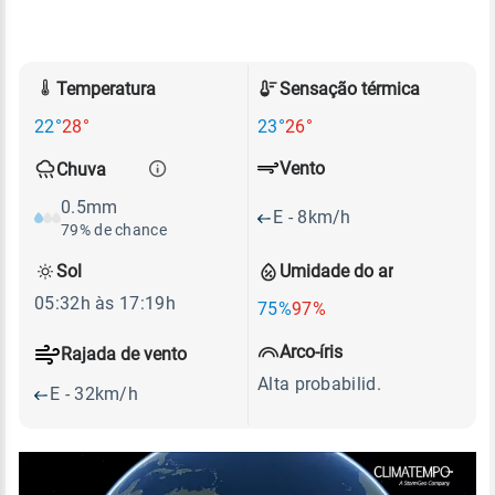
Temperatura
Sensação térmica
22°
28°
23°
26°
Vento
Chuva
0.5mm
E - 8km/h
79% de chance
Sol
Umidade do ar
05:32h às 17:19h
75%
97%
Arco-íris
Rajada de vento
Alta probabilid.
E - 32km/h