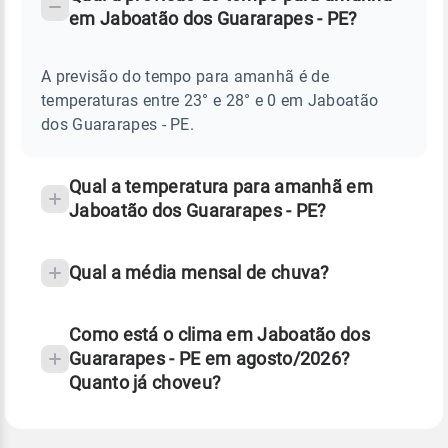
-
DO
em Jaboatão dos Guararapes - PE?
TEMPO
Perguntas
AMANHÃ
E
frequentes
NOTÍCIAS
EM
A previsão do tempo para amanhã é de
sobre
JABOATÃO
temperaturas entre 23° e 28° e 0 em Jaboatão
DOS
chuva
GUARARAPES
dos Guararapes - PE.
-
e
PE
temperatura
Qual a temperatura para amanhã em
Jaboatão dos Guararapes - PE?
Qual a média mensal de chuva?
Como está o clima em Jaboatão dos
Guararapes - PE em agosto/2026?
Quanto já choveu?
Fonte: 30 anos de dados de reanálise ERA5.