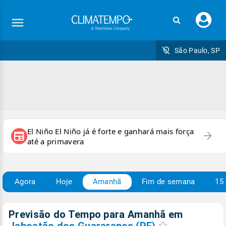
Faç
seu
logi
São Paulo, SP
El Niño El Niño já é forte e ganhará mais força
arrow_forward
newspaper
até a primavera
Agora
Hoje
Amanhã
Fim de semana
15 
Previsão do Tempo para Amanhã
em