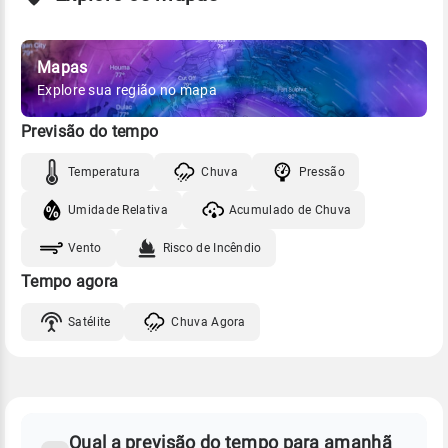
Mapas
Explore sua região no mapa
Previsão do tempo
Temperatura
Chuva
Pressão
Umidade Relativa
Acumulado de Chuva
Vento
Risco de Incêndio
Tempo agora
Satélite
Chuva Agora
FAQ
CLIMA,
PREVISÃO
Qual a previsão do tempo para amanhã