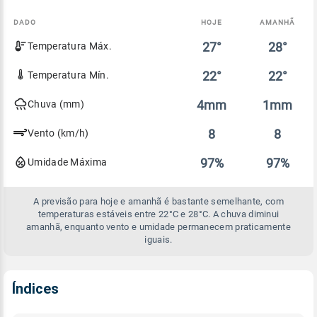
DADO
HOJE
AMANHÃ
Comparativo
27°
28°
Temperatura Máx.
entre
a
previsão
22°
22°
Temperatura Mín.
de
hoje
4mm
1mm
Chuva (mm)
e
amanhã
8
8
Vento (km/h)
97%
97%
Umidade Máxima
A previsão para hoje e amanhã é bastante semelhante, com
temperaturas estáveis entre 22°C e 28°C. A chuva diminui
amanhã, enquanto vento e umidade permanecem praticamente
iguais.
Índices