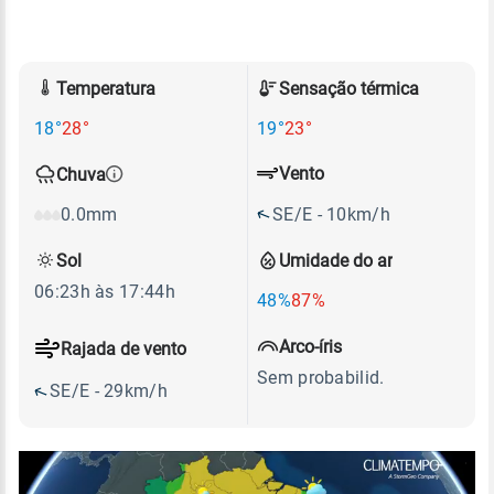
Temperatura
Sensação térmica
18°
28°
19°
23°
Vento
Chuva
SE/E - 10km/h
0.0mm
Sol
Umidade do ar
06:23h às 17:44h
48%
87%
Arco-íris
Rajada de vento
Sem probabilid.
SE/E - 29km/h