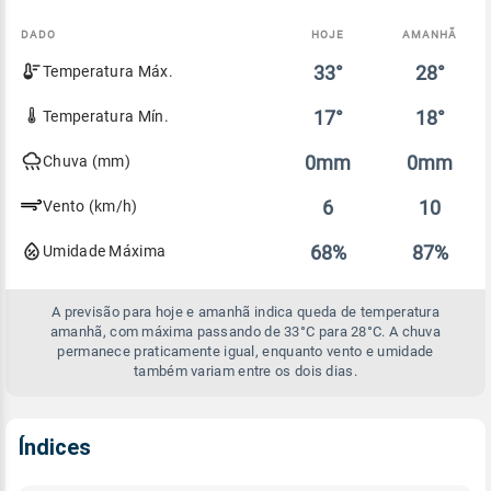
DADO
HOJE
AMANHÃ
Comparativo
33°
28°
Temperatura Máx.
entre
a
previsão
17°
18°
Temperatura Mín.
de
hoje
0mm
0mm
Chuva (mm)
e
amanhã
6
10
Vento (km/h)
68%
87%
Umidade Máxima
A previsão para hoje e amanhã indica queda de temperatura
amanhã, com máxima passando de 33°C para 28°C. A chuva
permanece praticamente igual, enquanto vento e umidade
também variam entre os dois dias.
Índices