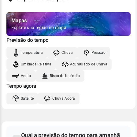
Mapas
Explore sua região no mapa
Previsão do tempo
Temperatura
Chuva
Pressão
Umidade Relativa
Acumulado de Chuva
Vento
Risco de Incêndio
Tempo agora
Satélite
Chuva Agora
FAQ
CLIMA,
PREVISÃO
Qual a previsão do tempo para amanhã