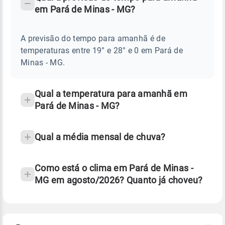
-
DO
em Pará de Minas - MG?
TEMPO
Perguntas
AMANHÃ
E
frequentes
NOTÍCIAS
EM
A previsão do tempo para amanhã é de
sobre
PARÁ
temperaturas entre 19° e 28° e 0 em Pará de
DE
chuva
MINAS
Minas - MG.
-
e
MG
temperatura
Qual a temperatura para amanhã em
Pará de Minas - MG?
Qual a média mensal de chuva?
Como está o clima em Pará de Minas -
MG em agosto/2026? Quanto já choveu?
Fonte: 30 anos de dados de reanálise ERA5.