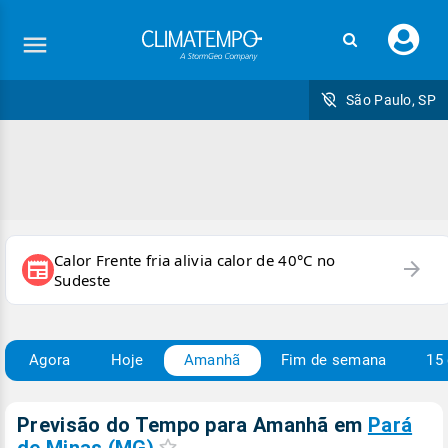
Faç
seu
logi
São Paulo, SP
Calor Frente fria alivia calor de 40°C no
arrow_forward
newspaper
Sudeste
Agora
Hoje
Amanhã
Fim de semana
15 
Previsão do Tempo para Amanhã
em
Pará