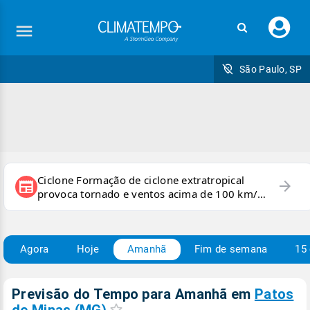
Faç
seu
logi
São Paulo, SP
Ciclone Formação de ciclone extratropical
arrow_forward
newspaper
provoca tornado e ventos acima de 100 km/h
no RS
Agora
Hoje
Amanhã
Fim de semana
15 
Previsão do Tempo para Amanhã
em
Patos