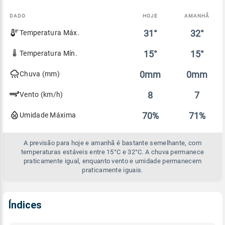
DADO
HOJE
AMANHÃ
Comparativo
31°
32°
Temperatura Máx.
entre
a
previsão
15°
15°
Temperatura Mín.
de
hoje
0mm
0mm
Chuva (mm)
e
amanhã
8
7
Vento (km/h)
70%
71%
Umidade Máxima
A previsão para hoje e amanhã é bastante semelhante, com
temperaturas estáveis entre 15°C e 32°C. A chuva permanece
praticamente igual, enquanto vento e umidade permanecem
praticamente iguais.
Índices