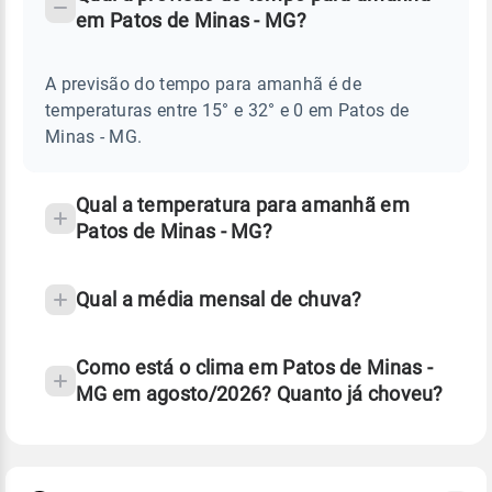
-
DO
em Patos de Minas - MG?
TEMPO
Perguntas
AMANHÃ
E
frequentes
NOTÍCIAS
EM
A previsão do tempo para amanhã é de
sobre
PATOS
temperaturas entre 15° e 32° e 0 em Patos de
DE
chuva
MINAS
Minas - MG.
-
e
MG
temperatura
Qual a temperatura para amanhã em
Patos de Minas - MG?
Qual a média mensal de chuva?
Como está o clima em Patos de Minas -
MG em agosto/2026? Quanto já choveu?
Fonte: 30 anos de dados de reanálise ERA5.