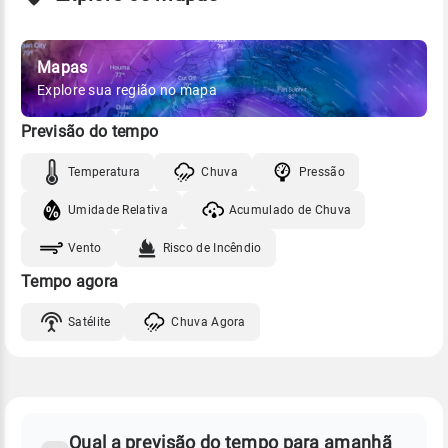
Mapas
Explore sua região no mapa
Previsão do tempo
Temperatura
Chuva
Pressão
Umidade Relativa
Acumulado de Chuva
Vento
Risco de Incêndio
Tempo agora
Satélite
Chuva Agora
FAQ
CLIMA,
PREVISÃO
Qual a previsão do tempo para amanhã