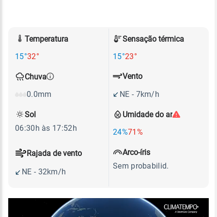
Temperatura
Sensação térmica
15°
32°
15°
23°
Vento
Chuva
NE - 7km/h
0.0mm
Sol
Umidade do ar
06:30h às 17:52h
24%
71%
Arco-íris
Rajada de vento
Sem probabilid.
NE - 32km/h