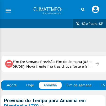
Faç
seu
logi
São Paulo, SP
Fim De Semana Previsão Fim de Semana (08 e
arrow_forward
newspaper
09/08): Nova frente fria traz chuva forte e frio
para áreas do país
Agora
Hoje
Amanhã
Fim de semana
15 
Previsão do Tempo para Amanhã
em