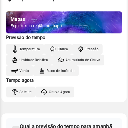
Mapas
Explore sua região no mapa
Previsão do tempo
Temperatura
Chuva
Pressão
Umidade Relativa
Acumulado de Chuva
Vento
Risco de Incêndio
Tempo agora
Satélite
Chuva Agora
FAQ
CLIMA,
PREVISÃO
Qual a previsão do tempo para amanhã