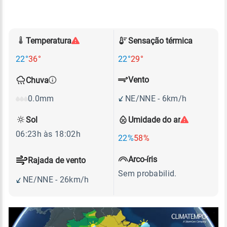
Temperatura
Sensação térmica
22°
36°
22°
29°
Vento
Chuva
NE/NNE - 6km/h
0.0mm
Sol
Umidade do ar
06:23h às 18:02h
22%
58%
Arco-íris
Rajada de vento
Sem probabilid.
NE/NNE - 26km/h