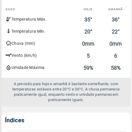
DADO
HOJE
AMANHÃ
Comparativo
35°
36°
Temperatura Máx.
entre
a
previsão
20°
22°
Temperatura Mín.
de
hoje
0mm
0mm
Chuva (mm)
e
amanhã
5
6
Vento (km/h)
59%
58%
Umidade Máxima
A previsão para hoje e amanhã é bastante semelhante, com
temperaturas estáveis entre 20°C e 36°C. A chuva permanece
praticamente igual, enquanto vento e umidade permanecem
praticamente iguais.
Índices