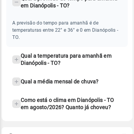
-
DO
em Dianópolis - TO?
TEMPO
Perguntas
AMANHÃ
E
frequentes
NOTÍCIAS
EM
A previsão do tempo para amanhã é de
sobre
DIANÓPOLIS
temperaturas entre 22° e 36° e 0 em Dianópolis -
-
chuva
TO
TO.
e
temperatura
Qual a temperatura para amanhã em
Dianópolis - TO?
Qual a média mensal de chuva?
Como está o clima em Dianópolis - TO
em agosto/2026? Quanto já choveu?
Fonte: 30 anos de dados de reanálise ERA5.