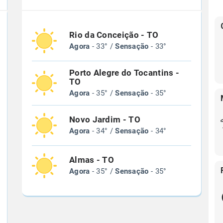
Rio da Conceição - TO
Agora
- 33° /
Sensação
- 33°
Porto Alegre do Tocantins -
TO
Agora
- 35° /
Sensação
- 35°
Novo Jardim - TO
Agora
- 34° /
Sensação
- 34°
Almas - TO
Agora
- 35° /
Sensação
- 35°