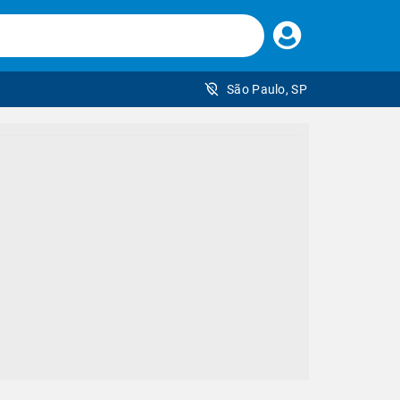
Faça
seu
login
São Paulo, SP