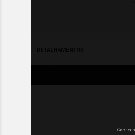
DETALHAMENTOS
Temperatura
Celsius (°C)