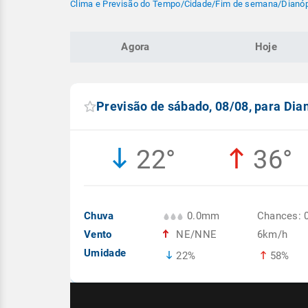
Clima e Previsão do Tempo
/
Cidade
/
Fim de semana
/
Dianóp
Agora
Hoje
Previsão de sábado, 08/08, para Dia
22°
36°
Chuva
0.0mm
Chances: 
Vento
NE/NNE
6km/h
Umidade
22%
58%