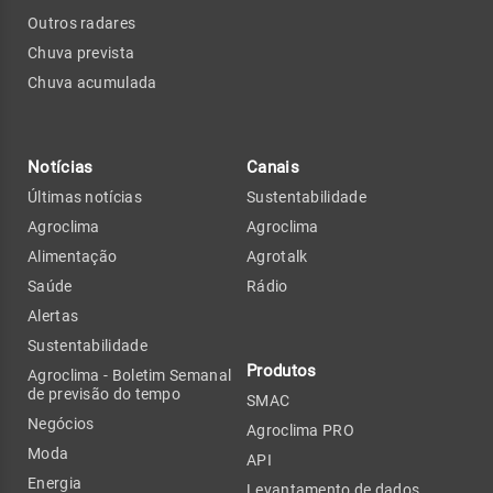
Outros radares
Chuva prevista
Chuva acumulada
Notícias
Canais
Últimas notícias
Sustentabilidade
Agroclima
Agroclima
Alimentação
Agrotalk
Saúde
Rádio
Alertas
Sustentabilidade
Produtos
Agroclima - Boletim Semanal
de previsão do tempo
SMAC
Negócios
Agroclima PRO
Moda
API
Energia
Levantamento de dados