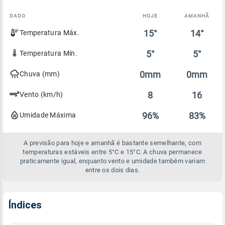
DADO
HOJE
AMANHÃ
Comparativo
15°
14°
Temperatura Máx.
entre
a
previsão
5°
5°
Temperatura Mín.
de
hoje
0mm
0mm
Chuva (mm)
e
amanhã
8
16
Vento (km/h)
96%
83%
Umidade Máxima
A previsão para hoje e amanhã é bastante semelhante, com
temperaturas estáveis entre 5°C e 15°C. A chuva permanece
praticamente igual, enquanto vento e umidade também variam
entre os dois dias.
Índices