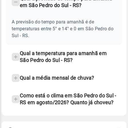
-
DO
em São Pedro do Sul - RS?
TEMPO
Perguntas
AMANHÃ
E
frequentes
NOTÍCIAS
EM
A previsão do tempo para amanhã é de
sobre
SÃO
temperaturas entre 5° e 14° e 0 em São Pedro do
PEDRO
chuva
DO
Sul - RS.
SUL
e
-
temperatura
RS
Qual a temperatura para amanhã em
São Pedro do Sul - RS?
Qual a média mensal de chuva?
Como está o clima em São Pedro do Sul -
RS em agosto/2026? Quanto já choveu?
Fonte: 30 anos de dados de reanálise ERA5.