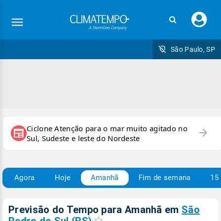
Faç
seu
logi
São Paulo, SP
Ciclone Atenção para o mar muito agitado no
arrow_forward
newspaper
Sul, Sudeste e leste do Nordeste
Agora
Hoje
Amanhã
Fim de semana
15 
Previsão do Tempo para Amanhã
em
São