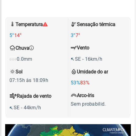
Temperatura
Sensação térmica
5°
14°
3°
7°
Vento
Chuva
SE - 16km/h
0.0mm
Sol
Umidade do ar
07:15h às 18:09h
53%
83%
Arco-íris
Rajada de vento
Sem probabilid.
SE - 44km/h