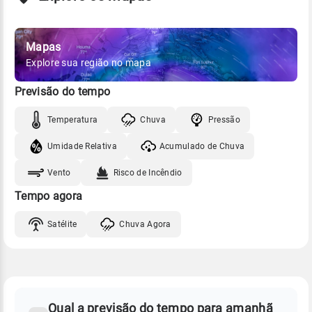
Mapas
Explore sua região no mapa
Previsão do tempo
Temperatura
Chuva
Pressão
Umidade Relativa
Acumulado de Chuva
Vento
Risco de Incêndio
Tempo agora
Satélite
Chuva Agora
FAQ
CLIMA,
PREVISÃO
Qual a previsão do tempo para amanhã