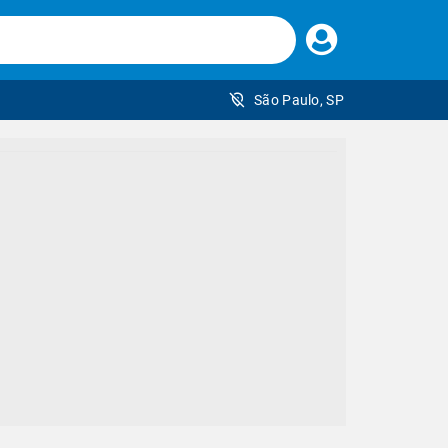
Faça
seu
login
São Paulo, SP