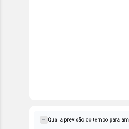
FAQ
CLIMA,
PREVISÃO
Qual a previsão do tempo para am
-
DO
TEMPO
Perguntas