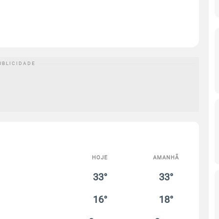
HOJE
AMANHÃ
33°
33°
16°
18°