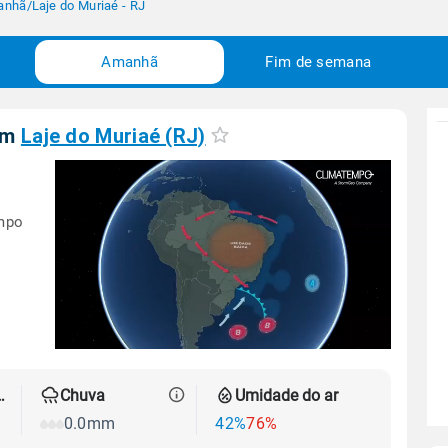
anhã
/
Laje do Muriaé - RJ
Amanhã
Fim de semana
em
Laje do Muriaé (RJ)
empo
 térmica
Chuva
Umidade do ar
0.0mm
42%
76%