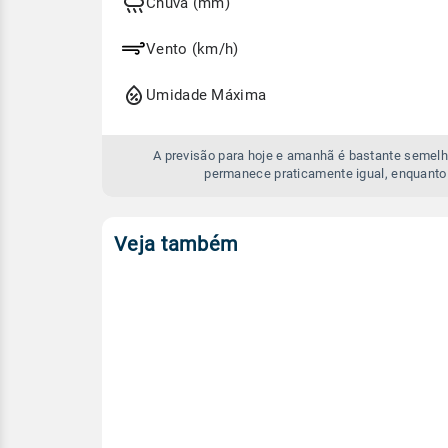
e
Chuva (mm)
amanhã
Vento (km/h)
Umidade Máxima
A previsão para hoje e amanhã é bastante semelh
permanece praticamente igual, enquanto
Veja também