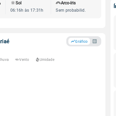
Sol
Arco-íris
o
06:16h às 17:31h
Sem probabilid.
riaé
Gráfico
Chuva
Vento
Umidade