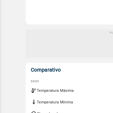
Comparativo
DADO
Comparativo
Temperatura Máxima
entre
a
previsão
Temperatura Mínima
de
hoje