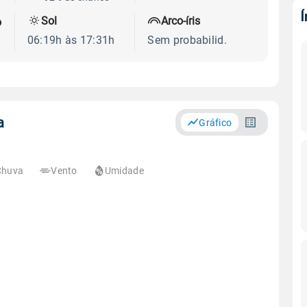
Sol
Arco-íris
o
06:19h às 17:31h
Sem probabilid.
a
Gráfico
Chuva
Vento
Umidade