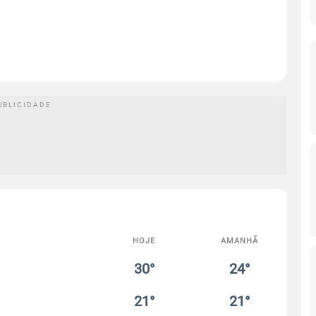
HOJE
AMANHÃ
30°
24°
21°
21°