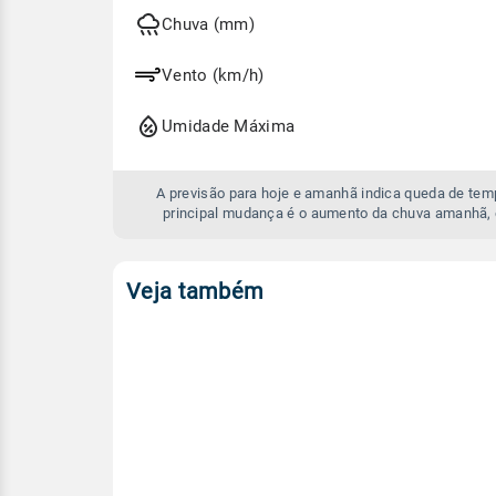
hoje
e
Chuva (mm)
amanhã
Vento (km/h)
Umidade Máxima
A previsão para hoje e amanhã indica queda de te
principal mudança é o aumento da chuva amanhã, 
Veja também