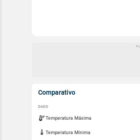
Comparativo
DADO
Comparativo
Temperatura Máxima
entre
a
previsão
Temperatura Mínima
de