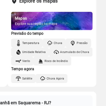
Explore os mapas
Mapas
Explore sua região no mapa
Previsão do tempo
Temperatura
Chuva
Pressão
Umidade Relativa
Acumulado de Chuva
Vento
Risco de Incêndio
Tempo agora
Satélite
Chuva Agora
manhã em Saquarema - RJ?