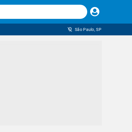
Faça
seu
login
São Paulo, SP