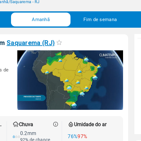
anhã
/
Saquarema - RJ
Amanhã
Fim de semana
em
Saquarema (RJ)
s de
 térmica
Chuva
Umidade do ar
0.2mm
76%
97%
92% de chance