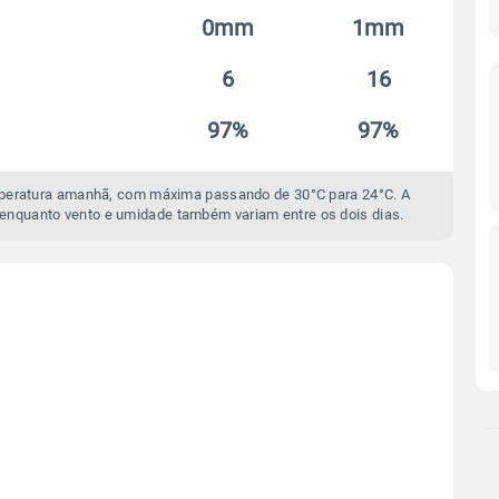
0mm
1mm
6
16
97%
97%
mperatura amanhã, com máxima passando de 30°C para 24°C. A
enquanto vento e umidade também variam entre os dois dias.