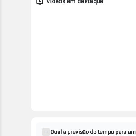
Vídeos em destaque
FAQ
CLIMA,
PREVISÃO
Qual a previsão do tempo para a
-
DO