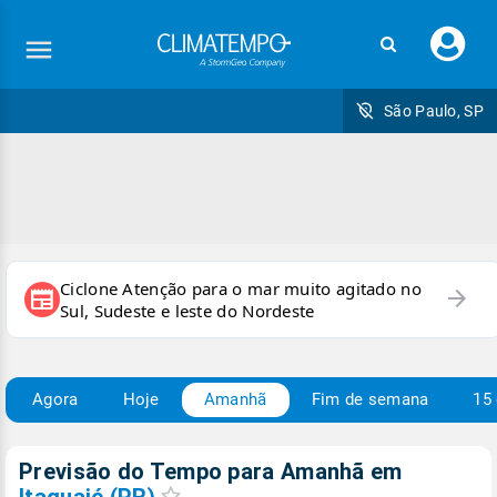
Faç
seu
logi
São Paulo, SP
Ciclone Atenção para o mar muito agitado no
arrow_forward
newspaper
Sul, Sudeste e leste do Nordeste
Agora
Hoje
Amanhã
Fim de semana
15 
Previsão do Tempo para Amanhã
em