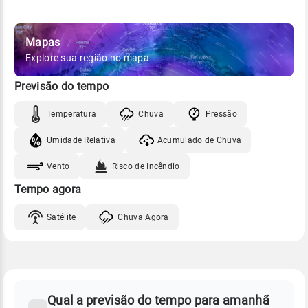
Mapas
Explore sua região no mapa
Previsão do tempo
Temperatura
Chuva
Pressão
Umidade Relativa
Acumulado de Chuva
Vento
Risco de Incêndio
Tempo agora
Satélite
Chuva Agora
FAQ
CLIMA,
PREVISÃO
Qual a previsão do tempo para amanhã
-
DO