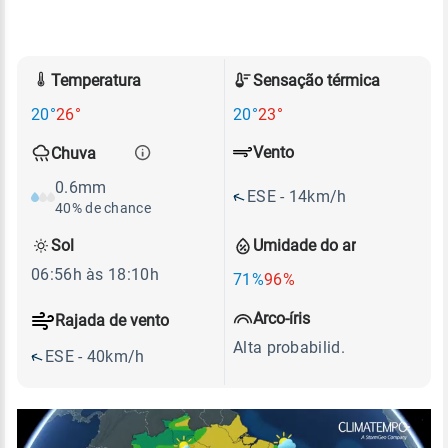
Temperatura
Sensação térmica
20°
26°
20°
23°
Vento
Chuva
0.6mm
ESE - 14km/h
40% de chance
Sol
Umidade do ar
06:56h às 18:10h
71%
96%
Arco-íris
Rajada de vento
Alta probabilid.
ESE - 40km/h