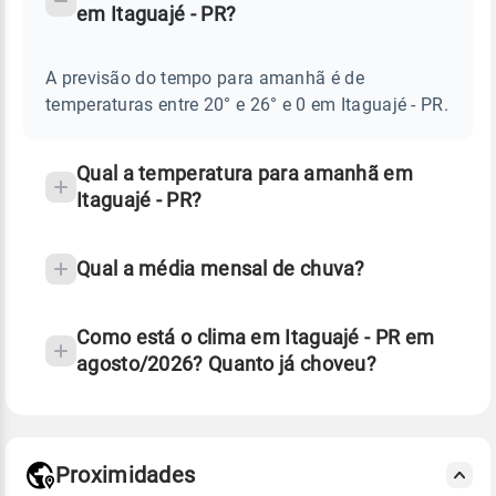
em Itaguajé - PR?
TEMPO
Perguntas
AMANHÃ
E
frequentes
NOTÍCIAS
EM
A previsão do tempo para amanhã é de
sobre
ITAGUAJÉ
temperaturas entre 20° e 26° e 0 em Itaguajé - PR.
-
chuva
PR
e
temperatura
Qual a temperatura para amanhã em
Itaguajé - PR?
Qual a média mensal de chuva?
Como está o clima em Itaguajé - PR em
agosto/2026? Quanto já choveu?
Fonte: 30 anos de dados de reanálise ERA5.
Proximidades