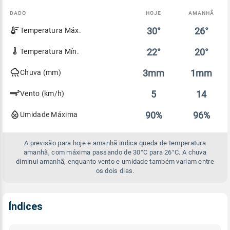
DADO
HOJE
AMANHÃ
Comparativo
30°
26°
Temperatura Máx.
entre
a
previsão
22°
20°
Temperatura Mín.
de
hoje
3mm
1mm
Chuva (mm)
e
amanhã
5
14
Vento (km/h)
90%
96%
Umidade Máxima
A previsão para hoje e amanhã indica queda de temperatura
amanhã, com máxima passando de 30°C para 26°C. A chuva
diminui amanhã, enquanto vento e umidade também variam entre
os dois dias.
Índices