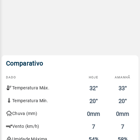
Comparativo
DADO
HOJE
AMANHÃ
Comparativo
32°
33°
Temperatura Máx.
entre
a
previsão
20°
20°
Temperatura Mín.
de
hoje
0mm
0mm
Chuva (mm)
e
amanhã
7
7
Vento (km/h)
54%
58%
Umidade Máxima