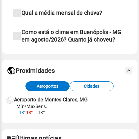
Qual a média mensal de chuva?
Como está o clima em Buenópolis - MG
em agosto/2026? Quanto já choveu?
Fonte: 30 anos de dados de reanálise ERA5.
Proximidades
Fonte: dados combinados de estações
Aeroportos
Cidades
meteorológicas e satélite do Centro de Previsão
de Tempo e Estudos Climáticos (CPTEC).
Aeroporto de Montes Claros, MG
Mín/Max
Sens.
Para obter mais informações sobre os dados
18°
18°
18°
climáticos,
clique aqui.
Últimas notícias