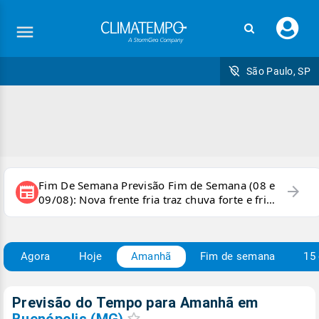
Faç
seu
logi
São Paulo, SP
Fim De Semana Previsão Fim de Semana (08 e
arrow_forward
newspaper
09/08): Nova frente fria traz chuva forte e frio
para áreas do país
Agora
Hoje
Amanhã
Fim de semana
15 
Previsão do Tempo para Amanhã
em