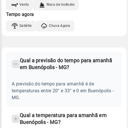
Vento
Risco de Incêndio
Tempo agora
Satélite
Chuva Agora
FAQ
CLIMA,
PREVISÃO
Qual a previsão do tempo para amanhã
-
DO
em Buenópolis - MG?
TEMPO
Perguntas
AMANHÃ
E
frequentes
NOTÍCIAS
EM
A previsão do tempo para amanhã é de
sobre
BUENÓPOLIS
temperaturas entre 20° e 33° e 0 em Buenópolis -
-
chuva
MG
MG.
e
temperatura
Qual a temperatura para amanhã em
Buenópolis - MG?