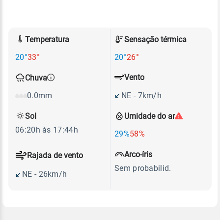
Temperatura
Sensação térmica
20°
33°
20°
26°
Vento
Chuva
NE - 7km/h
0.0mm
Sol
Umidade do ar
06:20h às 17:44h
29%
58%
Arco-íris
Rajada de vento
Sem probabilid.
NE - 26km/h