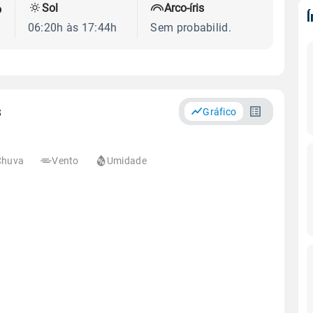
Sol
Arco-íris
o
06:20h às 17:44h
Sem probabilid.
s
Gráfico
Chuva
Vento
Umidade