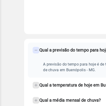
FAQ
CLIMA,
PREVISÃO
Qual a previsão do tempo para ho
-
DO
TEMPO
Perguntas
HOJE
E
frequentes
A previsão do tempo para hoje é de 
NOTÍCIAS
EM
sobre
de chuva em Buenópolis - MG.
BUENÓPOLIS
-
chuva
MG
e
Qual a temperatura de hoje em Bu
temperatura
Qual a média mensal de chuva?