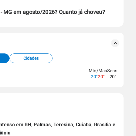
 - MG em agosto/2026? Quanto já choveu?
se ERA5.
s meteorológicas e satélite do Centro de Previsão
TEC).
Cidades
os dados climáticos,
clique aqui.
Mín/Max
Sens.
20°
20°
20°
intenso em BH, Palmas, Teresina, Cuiabá, Brasília e
iânia