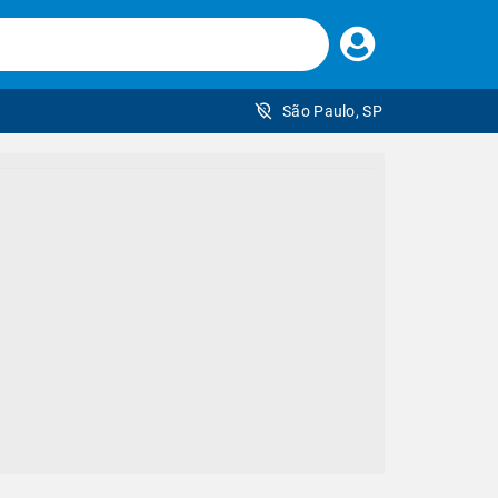
Faça
seu
login
São Paulo, SP