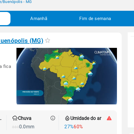
e
/
Buenópolis - MG
Amanhã
Fim de semana
uenópolis (MG)
a fica
 térmica
Chuva
Umidade do ar
0.0mm
27%
60%