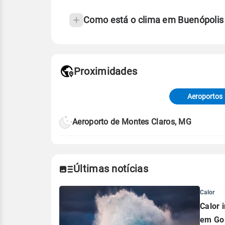
Como está o clima em Buenópolis
Fonte: 30 anos de dados de reanáli
Proximidades
Fonte: dados combinados de estaçõe
de Tempo e Estudos Climáticos (CP
Aeroportos
Para obter mais informações sobre 
Aeroporto de Montes Claros, MG
Últimas notícias
Calor
Calor 
em Go