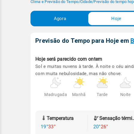
Clima e Previsão do Tempo
/
Cidade
/
Previsão do tempo hoj
Agora
Hoje
Previsão do Tempo para Hoje
em
B
Hoje será
parecido com ontem
Sol e muitas nuvens à tarde. À noite o céu aind
com muita nebulosidade, mas não chove.
Madrugada
Manhã
Tarde
Noite
Temperatura
Sensação
19°
33°
20°
26°