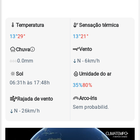
Temperatura
Sensação térmica
13°
29°
13°
21°
Vento
Chuva
N - 6km/h
0.0mm
Sol
Umidade do ar
06:31h às 17:48h
35%
80%
Arco-íris
Rajada de vento
Sem probabilid.
N - 26km/h