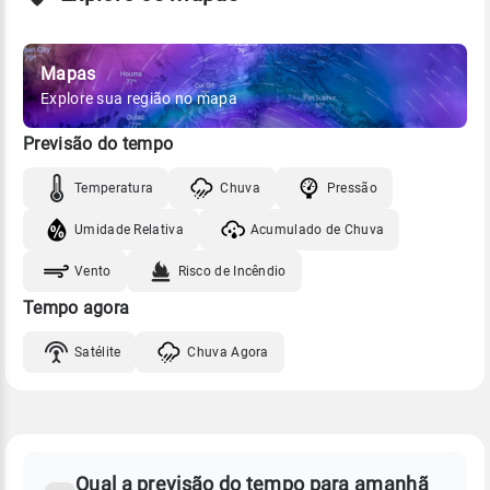
Mapas
Explore sua região no mapa
Previsão do tempo
Temperatura
Chuva
Pressão
Umidade Relativa
Acumulado de Chuva
Vento
Risco de Incêndio
Tempo agora
Satélite
Chuva Agora
FAQ
CLIMA,
PREVISÃO
Qual a previsão do tempo para amanhã