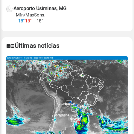
Aeroporto Usiminas, MG
Mín/Max
Sens.
18°
18°
18°
Últimas notícias