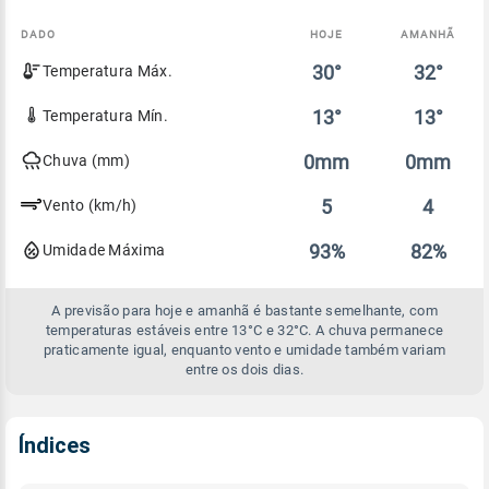
DADO
HOJE
AMANHÃ
Comparativo
30°
32°
Temperatura Máx.
entre
a
previsão
13°
13°
Temperatura Mín.
de
hoje
0mm
0mm
Chuva (mm)
e
amanhã
5
4
Vento (km/h)
93%
82%
Umidade Máxima
A previsão para hoje e amanhã é bastante semelhante, com
temperaturas estáveis entre 13°C e 32°C. A chuva permanece
praticamente igual, enquanto vento e umidade também variam
entre os dois dias.
Índices