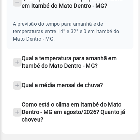
-
DO
em Itambé do Mato Dentro - MG?
TEMPO
Perguntas
AMANHÃ
E
frequentes
NOTÍCIAS
EM
A previsão do tempo para amanhã é de
sobre
ITAMBÉ
temperaturas entre 14° e 32° e 0 em Itambé do
DO
chuva
MATO
Mato Dentro - MG.
DENTRO
e
-
temperatura
MG
Qual a temperatura para amanhã em
Itambé do Mato Dentro - MG?
Qual a média mensal de chuva?
Como está o clima em Itambé do Mato
Dentro - MG em agosto/2026? Quanto já
choveu?
Fonte: 30 anos de dados de reanálise ERA5.