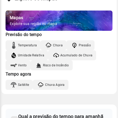
Mapas
Explore sua região no mapa
Previsão do tempo
Temperatura
Chuva
Pressão
Umidade Relativa
Acumulado de Chuva
Vento
Risco de Incêndio
Tempo agora
Satélite
Chuva Agora
FAQ
CLIMA,
PREVISÃO
Qual a previsão do tempo para amanhã