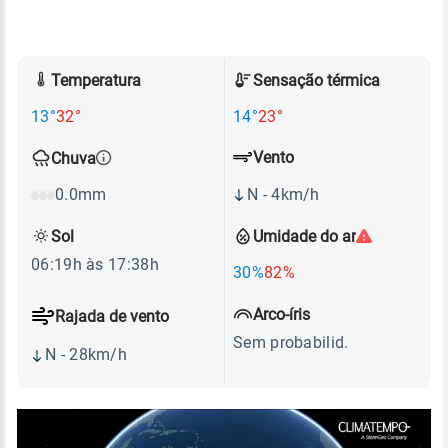
Temperatura
Sensação térmica
13°
32°
14°
23°
Vento
Chuva
N - 4km/h
0.0mm
Sol
Umidade do ar
06:19h às 17:38h
30%
82%
Arco-íris
Rajada de vento
Sem probabilid.
N - 28km/h