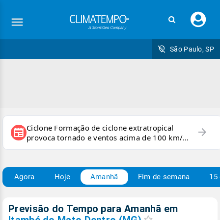
Faç
seu
logi
São Paulo, SP
Ciclone Formação de ciclone extratropical
arrow_forward
newspaper
provoca tornado e ventos acima de 100 km/h
no RS
Agora
Hoje
Amanhã
Fim de semana
15 
Previsão do Tempo para Amanhã
em