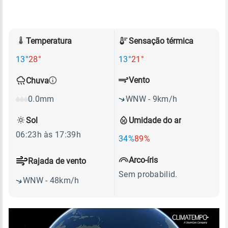
Temperatura
Sensação térmica
13°
28°
13°
21°
Vento
Chuva
WNW - 9km/h
0.0mm
Sol
Umidade do ar
06:23h às 17:39h
34%
89%
Arco-íris
Rajada de vento
Sem probabilid.
WNW - 48km/h