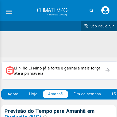
Faç
seu
logi
São Paulo, SP
El Niño El Niño já é forte e ganhará mais força
arrow_forward
newspaper
até a primavera
Agora
Hoje
Amanhã
Fim de semana
15 
Previsão do Tempo para Amanhã
em