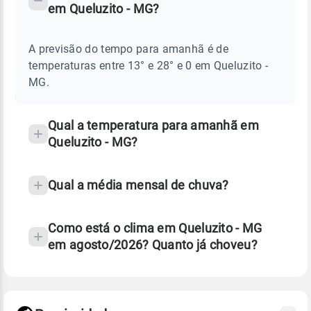
em Queluzito - MG?
TEMPO
Perguntas
AMANHÃ
E
frequentes
NOTÍCIAS
EM
A previsão do tempo para amanhã é de
sobre
QUELUZITO
temperaturas entre 13° e 28° e 0 em Queluzito -
-
chuva
MG
MG.
e
temperatura
Qual a temperatura para amanhã em
Queluzito - MG?
Qual a média mensal de chuva?
Como está o clima em Queluzito - MG
em agosto/2026? Quanto já choveu?
Fonte: 30 anos de dados de reanálise ERA5.