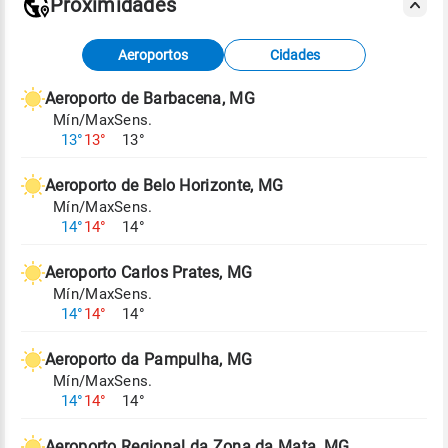
Proximidades
Fonte: dados combinados de estações
Aeroportos
Cidades
meteorológicas e satélite do Centro de Previsão
de Tempo e Estudos Climáticos (CPTEC).
Aeroporto de Barbacena, MG
Mín/Max
Sens.
Para obter mais informações sobre os dados
13°
13°
13°
climáticos,
clique aqui.
Aeroporto de Belo Horizonte, MG
Mín/Max
Sens.
14°
14°
14°
Aeroporto Carlos Prates, MG
Mín/Max
Sens.
14°
14°
14°
Aeroporto da Pampulha, MG
Mín/Max
Sens.
14°
14°
14°
Aeroporto Regional da Zona da Mata, MG