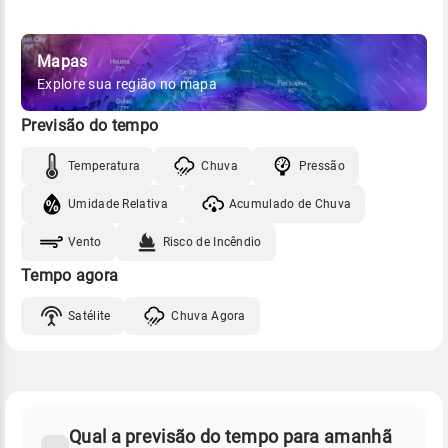
Mapas
Explore sua região no mapa
Previsão do tempo
Temperatura
Chuva
Pressão
Umidade Relativa
Acumulado de Chuva
Vento
Risco de Incêndio
Tempo agora
Satélite
Chuva Agora
FAQ
CLIMA,
PREVISÃO
Qual a previsão do tempo para amanhã
-
DO