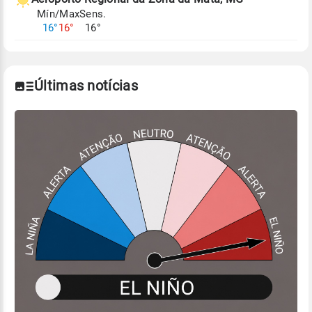
Mín/Max
Sens.
16°
16°
16°
Últimas notícias