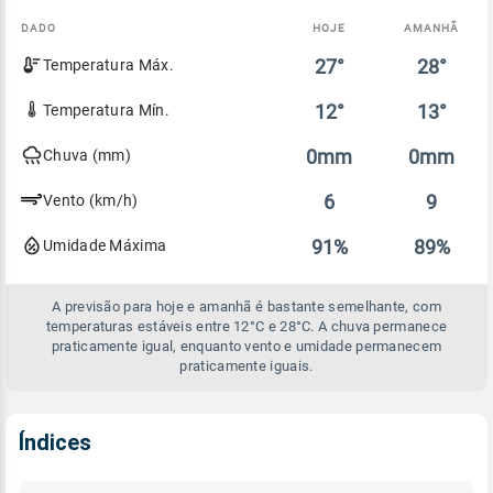
DADO
HOJE
AMANHÃ
Comparativo
27°
28°
Temperatura Máx.
entre
a
previsão
12°
13°
Temperatura Mín.
de
hoje
0mm
0mm
Chuva (mm)
e
amanhã
6
9
Vento (km/h)
91%
89%
Umidade Máxima
A previsão para hoje e amanhã é bastante semelhante, com
temperaturas estáveis entre 12°C e 28°C. A chuva permanece
praticamente igual, enquanto vento e umidade permanecem
praticamente iguais.
Índices