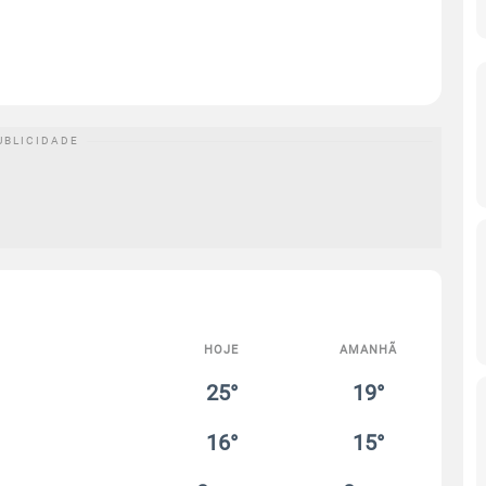
HOJE
AMANHÃ
25°
19°
16°
15°