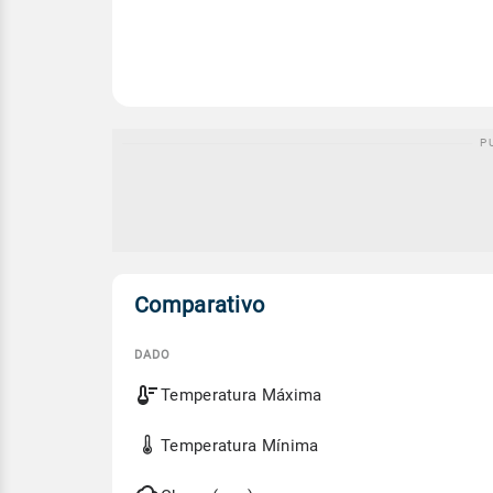
Comparativo
DADO
Comparativo
Temperatura Máxima
entre
a
previsão
Temperatura Mínima
de
hoje