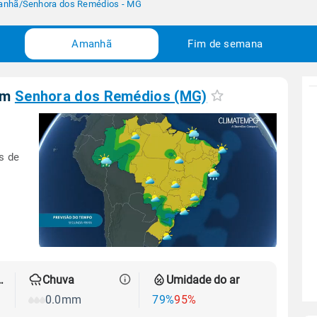
anhã
/
Senhora dos Remédios - MG
Amanhã
Fim de semana
em
Senhora dos Remédios (MG)
s de
 térmica
Chuva
Umidade do ar
0.0mm
79%
95%