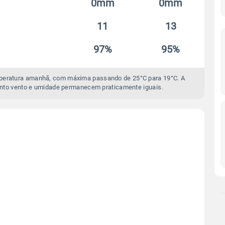
0mm
0mm
11
13
97%
95%
mperatura amanhã, com máxima passando de 25°C para 19°C. A
nto vento e umidade permanecem praticamente iguais.