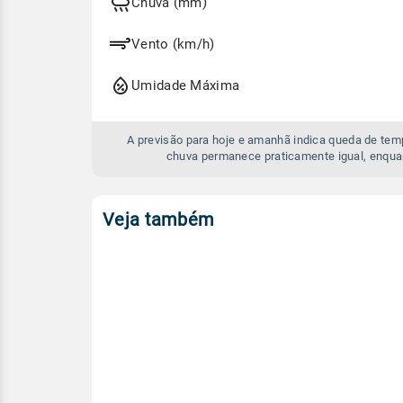
e
Chuva (mm)
amanhã
Vento (km/h)
Umidade Máxima
A previsão para hoje e amanhã indica queda de te
chuva permanece praticamente igual, enqua
Veja também