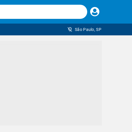
Faça
seu
login
São Paulo, SP