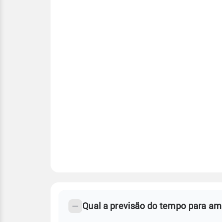
FAQ
CLIMA,
PREVISÃO
Qual a previsão do tempo para a
-
DO
TEMPO
Perguntas