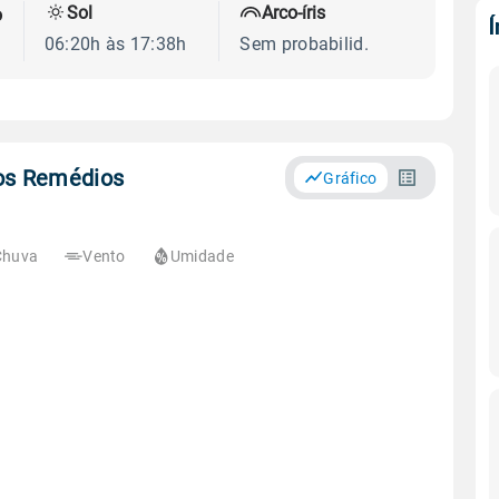
Sol
Arco-íris
o
06:20h às 17:38h
Sem probabilid.
dos Remédios
Gráfico
Chuva
Vento
Umidade