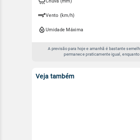
e
Chuva (mm)
amanhã
Vento (km/h)
Umidade Máxima
A previsão para hoje e amanhã é bastante semelh
permanece praticamente igual, enquanto
Veja também