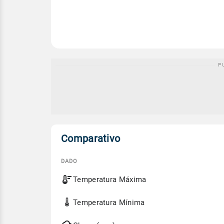
Comparativo
DADO
Comparativo
Temperatura Máxima
entre
a
previsão
Temperatura Mínima
de
hoje