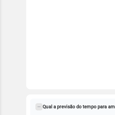
FAQ
CLIMA,
PREVISÃO
Qual a previsão do tempo para a
-
DO
TEMPO
Perguntas