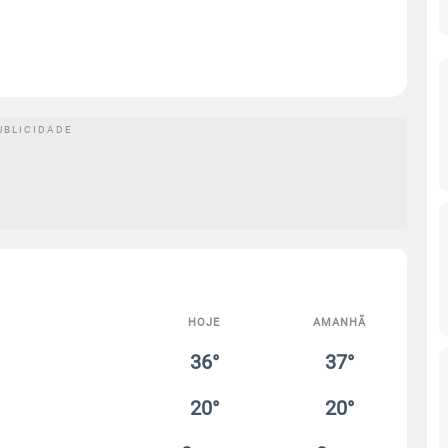
HOJE
AMANHÃ
36°
37°
20°
20°