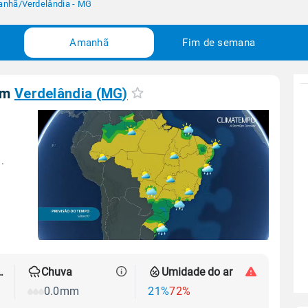
anhã
/
Verdelândia - MG
Amanhã
Fim de semana
em
Verdelândia (MG)
.
 térmica
Chuva
Umidade do ar
0.0mm
21%
72%