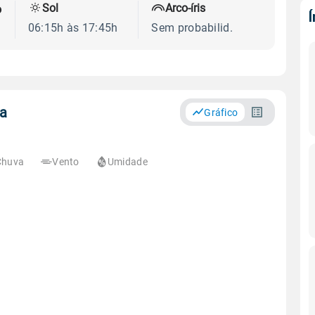
Sol
Arco-íris
o
06:15h às 17:45h
Sem probabilid.
ia
Gráfico
Chuva
Vento
Umidade