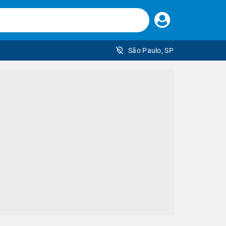
Faça
seu
login
São Paulo, SP