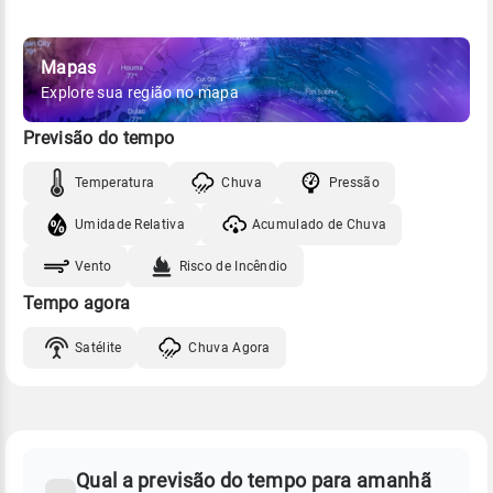
Mapas
Explore sua região no mapa
Previsão do tempo
Temperatura
Chuva
Pressão
Umidade Relativa
Acumulado de Chuva
Vento
Risco de Incêndio
Tempo agora
Satélite
Chuva Agora
FAQ
CLIMA,
PREVISÃO
Qual a previsão do tempo para amanhã
-
DO