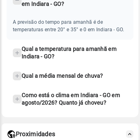
em Indiara - GO?
TEMPO
Perguntas
AMANHÃ
E
frequentes
NOTÍCIAS
EM
A previsão do tempo para amanhã é de
sobre
INDIARA
temperaturas entre 20° e 35° e 0 em Indiara - GO.
-
chuva
GO
e
temperatura
Qual a temperatura para amanhã em
Indiara - GO?
Qual a média mensal de chuva?
Como está o clima em Indiara - GO em
agosto/2026? Quanto já choveu?
Fonte: 30 anos de dados de reanálise ERA5.
Proximidades