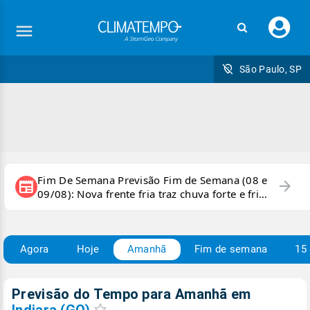
Faç
seu
logi
São Paulo, SP
Fim De Semana Previsão Fim de Semana (08 e
arrow_forward
newspaper
09/08): Nova frente fria traz chuva forte e frio
para áreas do país
Agora
Hoje
Amanhã
Fim de semana
15 
Previsão do Tempo para Amanhã
em