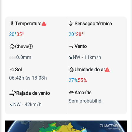
Temperatura
Sensação térmica
20°
35°
20°
28°
Vento
Chuva
NW - 11km/h
0.0mm
Sol
Umidade do ar
06:42h às 18:08h
27%
55%
Arco-íris
Rajada de vento
Sem probabilid.
NW - 42km/h