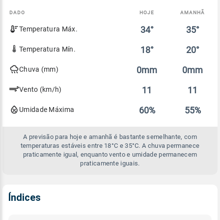
DADO
HOJE
AMANHÃ
Comparativo
34°
35°
Temperatura Máx.
entre
a
previsão
18°
20°
Temperatura Mín.
de
hoje
0mm
0mm
Chuva (mm)
e
amanhã
11
11
Vento (km/h)
60%
55%
Umidade Máxima
A previsão para hoje e amanhã é bastante semelhante, com
temperaturas estáveis entre 18°C e 35°C. A chuva permanece
praticamente igual, enquanto vento e umidade permanecem
praticamente iguais.
Índices