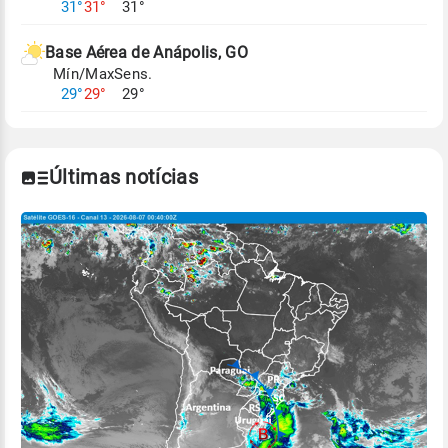
31°
31°
31°
climáticos,
clique aqui.
Base Aérea de Anápolis, GO
Mín/Max
Sens.
29°
29°
29°
Últimas notícias