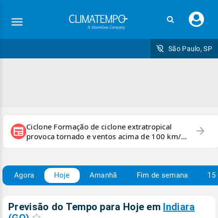
Faç
seu
logi
São Paulo, SP
Ciclone Formação de ciclone extratropical
arrow_forward
newspaper
provoca tornado e ventos acima de 100 km/h
no RS
Agora
Hoje
Amanhã
Fim de semana
15 
Previsão do Tempo para Hoje
em
Indiara