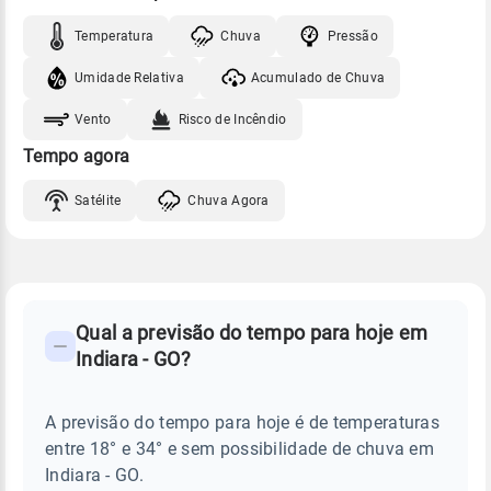
Temperatura
Chuva
Pressão
Umidade Relativa
Acumulado de Chuva
Vento
Risco de Incêndio
Tempo agora
Satélite
Chuva Agora
FAQ
CLIMA,
PREVISÃO
Qual a previsão do tempo para hoje em
-
DO
Indiara - GO?
TEMPO
Perguntas
HOJE
E
frequentes
NOTÍCIAS
EM
A previsão do tempo para hoje é de temperaturas
sobre
INDIARA
entre 18° e 34° e sem possibilidade de chuva em
-
chuva
GO
Indiara - GO.
e