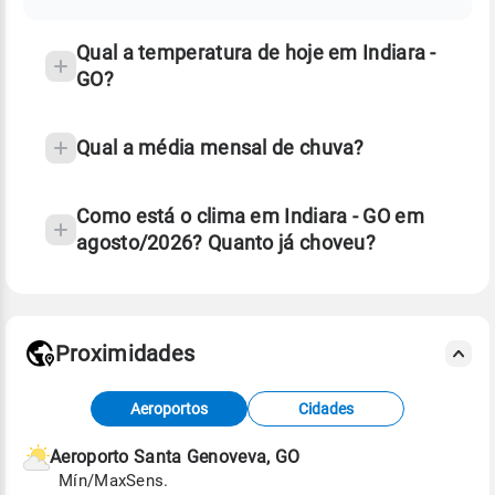
temperatura
Qual a temperatura de hoje em Indiara -
GO?
Qual a média mensal de chuva?
Como está o clima em Indiara - GO em
agosto/2026? Quanto já choveu?
Fonte: 30 anos de dados de reanálise ERA5.
Proximidades
Fonte: dados combinados de estações
Aeroportos
Cidades
meteorológicas e satélite do Centro de Previsão
de Tempo e Estudos Climáticos (CPTEC).
Aeroporto Santa Genoveva, GO
Mín/Max
Sens.
Para obter mais informações sobre os dados