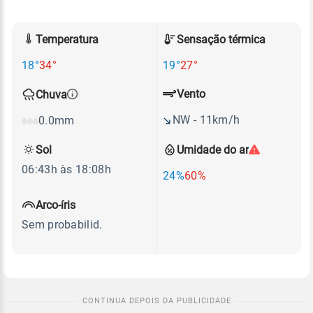
Temperatura
Sensação térmica
18°
34°
19°
27°
Vento
Chuva
NW - 11km/h
0.0mm
Sol
Umidade do ar
06:43h às 18:08h
24%
60%
Arco-íris
Sem probabilid.