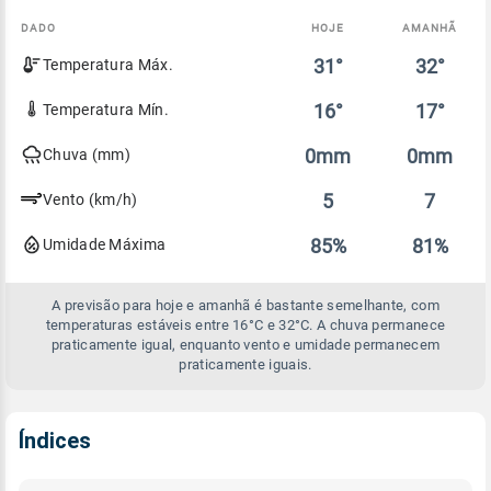
DADO
HOJE
AMANHÃ
Comparativo
31°
32°
Temperatura Máx.
entre
a
previsão
16°
17°
Temperatura Mín.
de
hoje
0mm
0mm
Chuva (mm)
e
amanhã
5
7
Vento (km/h)
85%
81%
Umidade Máxima
A previsão para hoje e amanhã é bastante semelhante, com
temperaturas estáveis entre 16°C e 32°C. A chuva permanece
praticamente igual, enquanto vento e umidade permanecem
praticamente iguais.
Índices