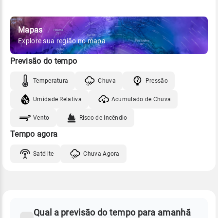
Mapas
Explore sua região no mapa
Previsão do tempo
Temperatura
Chuva
Pressão
Umidade Relativa
Acumulado de Chuva
Vento
Risco de Incêndio
Tempo agora
Satélite
Chuva Agora
FAQ
CLIMA,
PREVISÃO
Qual a previsão do tempo para amanhã
-
DO