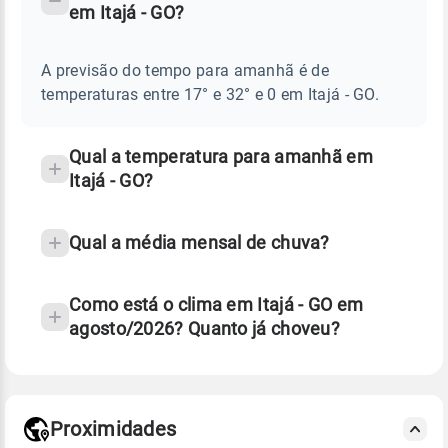
em Itajá - GO?
TEMPO
Perguntas
AMANHÃ
E
frequentes
NOTÍCIAS
EM
A previsão do tempo para amanhã é de
sobre
ITAJÁ
temperaturas entre 17° e 32° e 0 em Itajá - GO.
-
chuva
GO
e
temperatura
Qual a temperatura para amanhã em
Itajá - GO?
Qual a média mensal de chuva?
Como está o clima em Itajá - GO em
agosto/2026? Quanto já choveu?
Fonte: 30 anos de dados de reanálise ERA5.
Proximidades