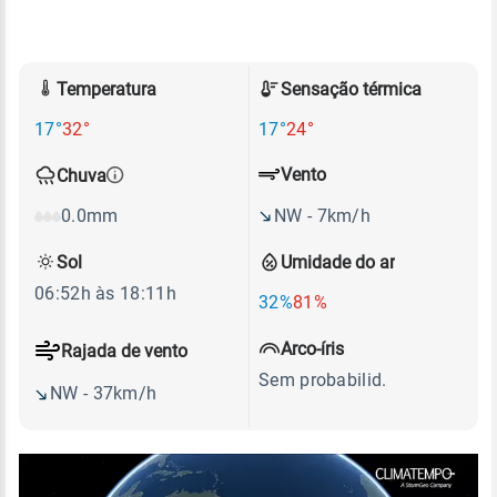
Temperatura
Sensação térmica
17°
32°
17°
24°
Vento
Chuva
NW - 7km/h
0.0mm
Sol
Umidade do ar
06:52h às 18:11h
32%
81%
Arco-íris
Rajada de vento
Sem probabilid.
NW - 37km/h