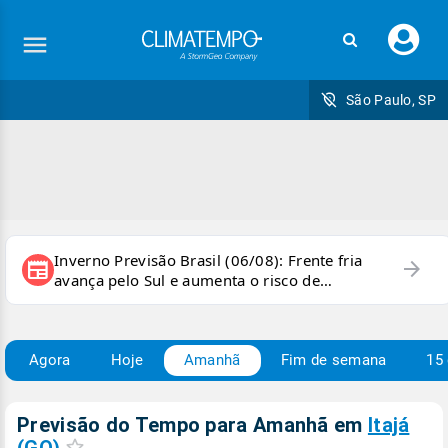
Faç
seu
logi
São Paulo, SP
Inverno Previsão Brasil (06/08): Frente fria
arrow_forward
newspaper
avança pelo Sul e aumenta o risco de
temporais e ventania
Agora
Hoje
Amanhã
Fim de semana
15 
Previsão do Tempo para Amanhã
em
Itajá