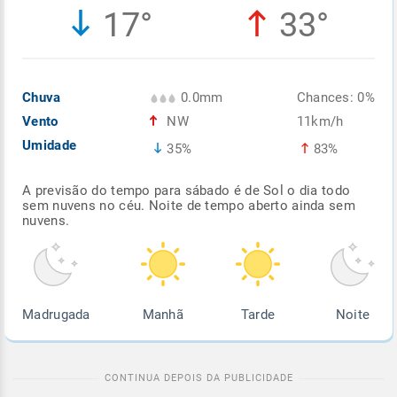
17°
33°
Enviar
Enviar
Enviar
Enviar
Enviar
Enviar
Chuva
0.0mm
Chances: 0%
Vento
NW
11km/h
Umidade
35%
83%
A previsão do tempo para sábado é de Sol o dia todo
sem nuvens no céu. Noite de tempo aberto ainda sem
nuvens.
Madrugada
Manhã
Tarde
Noite