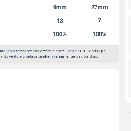
9mm
27mm
13
7
100%
100%
te, com temperaturas estáveis entre 15°C e 20°C. A principal
nto vento e umidade também variam entre os dois dias.