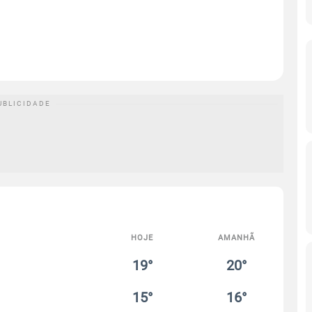
HOJE
AMANHÃ
19°
20°
15°
16°