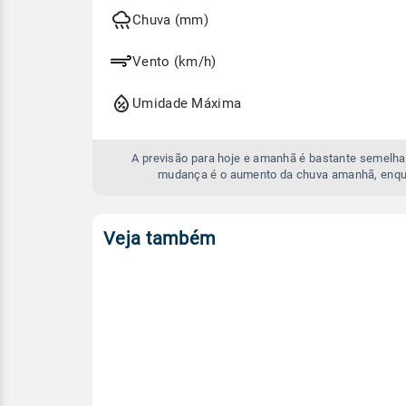
hoje
e
Chuva (mm)
amanhã
Vento (km/h)
Umidade Máxima
A previsão para hoje e amanhã é bastante semelhan
mudança é o aumento da chuva amanhã, enqua
Veja também