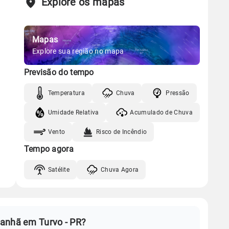
Explore os mapas
Mapas
Explore sua região no mapa
Previsão do tempo
Temperatura
Chuva
Pressão
Umidade Relativa
Acumulado de Chuva
Vento
Risco de Incêndio
Tempo agora
Satélite
Chuva Agora
manhã em Turvo - PR?