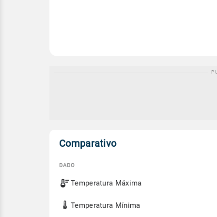
Comparativo
DADO
Comparativo
Temperatura Máxima
entre
a
previsão
Temperatura Mínima
de