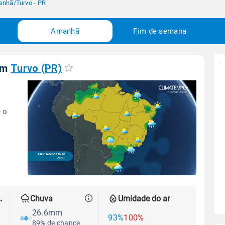
anhã
/
Turvo - PR
Amanhã
Fim de semana
em
Turvo (PR)
 o
 térmica
Chuva
Umidade do ar
26.6mm
93%
100%
89% de chance