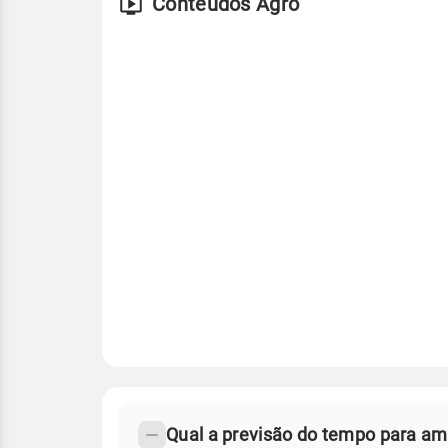
Conteúdos Agro
FAQ
CLIMA,
PREVISÃO
Qual a previsão do tempo para a
-
DO