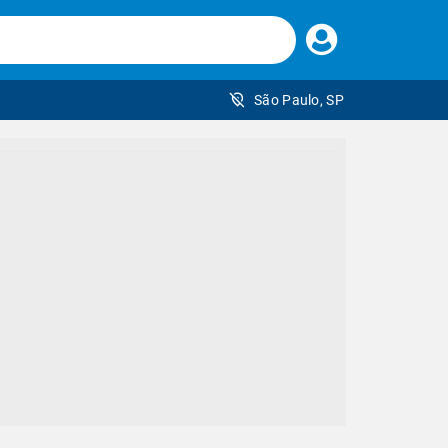
Faça
seu
login
São Paulo, SP