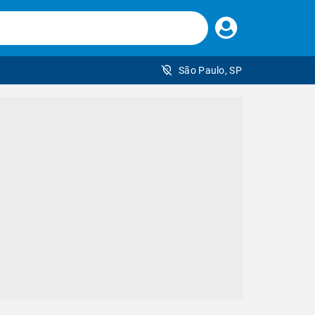
Faça
seu
login
São Paulo, SP