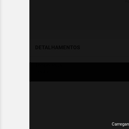
DETALHAMENTOS
Temperatura
Celsius (°C)