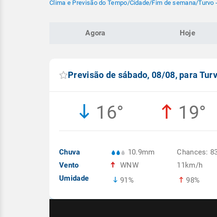
Clima e Previsão do Tempo
/
Cidade
/
Fim de semana
/
Turvo 
Agora
Hoje
Previsão de sábado, 08/08, para Tur
16°
19°
Chuva
10.9mm
Chances: 8
Vento
WNW
11km/h
Umidade
91%
98%