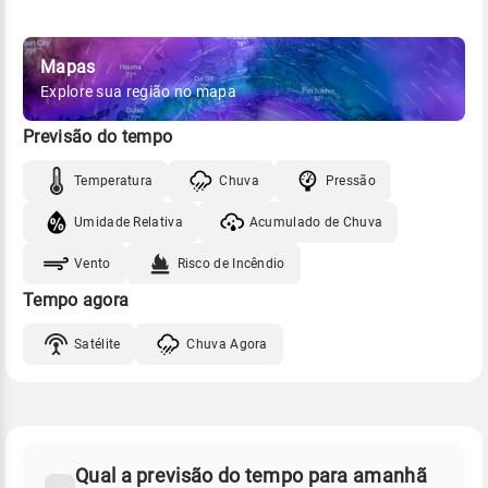
Mapas
Explore sua região no mapa
Previsão do tempo
Temperatura
Chuva
Pressão
Umidade Relativa
Acumulado de Chuva
Vento
Risco de Incêndio
Tempo agora
Satélite
Chuva Agora
FAQ
CLIMA,
PREVISÃO
Qual a previsão do tempo para amanhã
-
DO