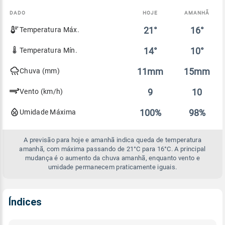
DADO
HOJE
AMANHÃ
Comparativo
21°
16°
Temperatura Máx.
entre
a
previsão
14°
10°
Temperatura Mín.
de
hoje
11mm
15mm
Chuva (mm)
e
amanhã
9
10
Vento (km/h)
100%
98%
Umidade Máxima
A previsão para hoje e amanhã indica queda de temperatura
amanhã, com máxima passando de 21°C para 16°C. A principal
mudança é o aumento da chuva amanhã, enquanto vento e
umidade permanecem praticamente iguais.
Índices