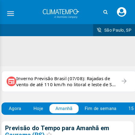
Faç
seu
logi
São Paulo, SP
Inverno Previsão Brasil (07/08): Rajadas de
arrow_forward
newspaper
vento de até 110 km/h no litoral e leste de SP
e sul do RJ
Agora
Hoje
Amanhã
Fim de semana
15 
Previsão do Tempo para Amanhã
em