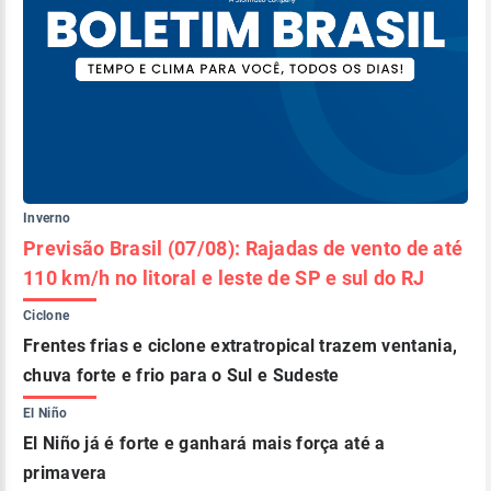
Inverno
Previsão Brasil (07/08): Rajadas de vento de até
110 km/h no litoral e leste de SP e sul do RJ
Ciclone
Frentes frias e ciclone extratropical trazem ventania,
chuva forte e frio para o Sul e Sudeste
El Niño
El Niño já é forte e ganhará mais força até a
primavera