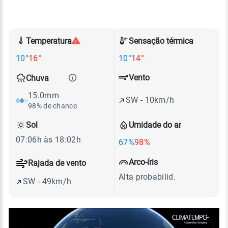
Temperatura
Sensação térmica
10°
16°
10°
14°
Vento
Chuva
15.0mm
SW - 10km/h
98% de chance
Sol
Umidade do ar
07:06h às 18:02h
67%
98%
Arco-íris
Rajada de vento
Alta probabilid.
SW - 49km/h