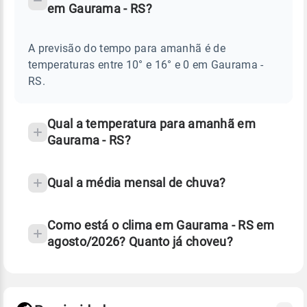
em Gaurama - RS?
TEMPO
Perguntas
AMANHÃ
E
frequentes
NOTÍCIAS
EM
A previsão do tempo para amanhã é de
sobre
GAURAMA
temperaturas entre 10° e 16° e 0 em Gaurama -
-
chuva
RS
RS.
e
temperatura
Qual a temperatura para amanhã em
Gaurama - RS?
Qual a média mensal de chuva?
Como está o clima em Gaurama - RS em
agosto/2026? Quanto já choveu?
Fonte: 30 anos de dados de reanálise ERA5.