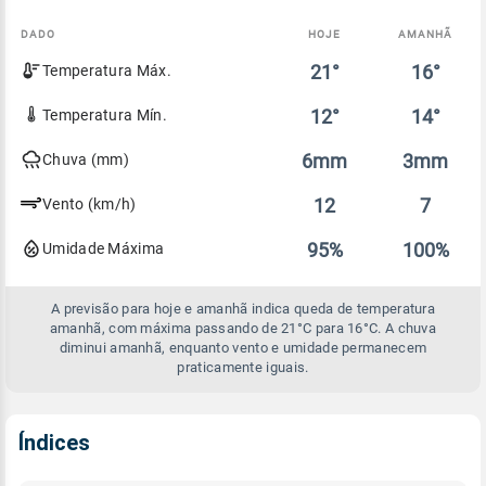
DADO
HOJE
AMANHÃ
Comparativo
21°
16°
Temperatura Máx.
entre
a
previsão
12°
14°
Temperatura Mín.
de
hoje
6mm
3mm
Chuva (mm)
e
amanhã
12
7
Vento (km/h)
95%
100%
Umidade Máxima
A previsão para hoje e amanhã indica queda de temperatura
amanhã, com máxima passando de 21°C para 16°C. A chuva
diminui amanhã, enquanto vento e umidade permanecem
praticamente iguais.
Índices