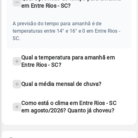
-
DO
em Entre Rios - SC?
TEMPO
Perguntas
AMANHÃ
E
frequentes
NOTÍCIAS
EM
A previsão do tempo para amanhã é de
sobre
ENTRE
temperaturas entre 14° e 16° e 0 em Entre Rios -
RIOS
chuva
-
SC.
SC
e
temperatura
Qual a temperatura para amanhã em
Entre Rios - SC?
Qual a média mensal de chuva?
Como está o clima em Entre Rios - SC
em agosto/2026? Quanto já choveu?
Fonte: 30 anos de dados de reanálise ERA5.