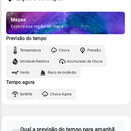
Mapas
Explore sua região no mapa
Previsão do tempo
Temperatura
Chuva
Pressão
Umidade Relativa
Acumulado de Chuva
Vento
Risco de Incêndio
Tempo agora
Satélite
Chuva Agora
FAQ
CLIMA,
PREVISÃO
Qual a previsão do tempo para amanhã