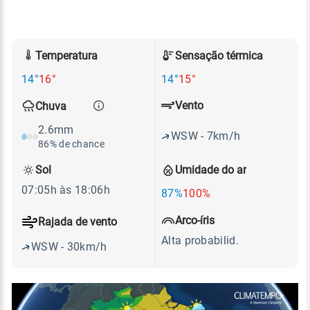
Temperatura
Sensação térmica
14°
16°
14°
15°
Vento
Chuva
2.6mm
WSW - 7km/h
86% de chance
Sol
Umidade do ar
07:05h às 18:06h
87%
100%
Arco-íris
Rajada de vento
Alta probabilid.
WSW - 30km/h