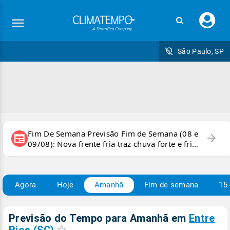
Faç
seu
logi
São Paulo, SP
Fim De Semana Previsão Fim de Semana (08 e
arrow_forward
newspaper
09/08): Nova frente fria traz chuva forte e frio
para áreas do país
Agora
Hoje
Amanhã
Fim de semana
15 
Previsão do Tempo para Amanhã
em
Entre