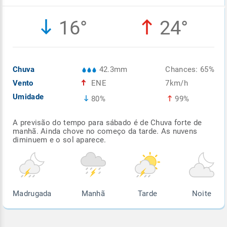
Enviar
Enviar
Enviar
Enviar
Enviar
16°
24°
Enviar
Chuva
42.3mm
Chances: 65%
Vento
ENE
7km/h
Umidade
80%
99%
A previsão do tempo para sábado é de Chuva forte de
manhã. Ainda chove no começo da tarde. As nuvens
diminuem e o sol aparece.
Madrugada
Manhã
Tarde
Noite