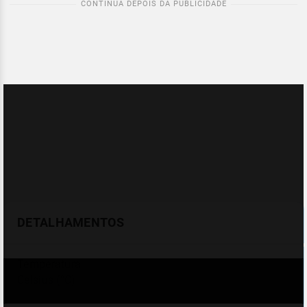
DETALHAMENTOS
Temperatura
Celsius (°C)