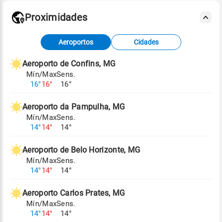
Proximidades
Fonte: dados combinados de estações
Aeroportos
Cidades
meteorológicas e satélite do Centro de Previsão
de Tempo e Estudos Climáticos (CPTEC).
Aeroporto de Confins, MG
Mín/Max
Sens.
Para obter mais informações sobre os dados
16°
16°
16°
climáticos,
clique aqui.
Aeroporto da Pampulha, MG
Mín/Max
Sens.
14°
14°
14°
Aeroporto de Belo Horizonte, MG
Mín/Max
Sens.
14°
14°
14°
Aeroporto Carlos Prates, MG
Mín/Max
Sens.
14°
14°
14°