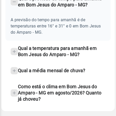
-
DO
em Bom Jesus do Amparo - MG?
TEMPO
Perguntas
AMANHÃ
E
frequentes
NOTÍCIAS
EM
A previsão do tempo para amanhã é de
sobre
BOM
temperaturas entre 16° e 31° e 0 em Bom Jesus
JESUS
chuva
DO
do Amparo - MG.
AMPARO
e
-
temperatura
MG
Qual a temperatura para amanhã em
Bom Jesus do Amparo - MG?
Qual a média mensal de chuva?
Como está o clima em Bom Jesus do
Amparo - MG em agosto/2026? Quanto
já choveu?
Fonte: 30 anos de dados de reanálise ERA5.