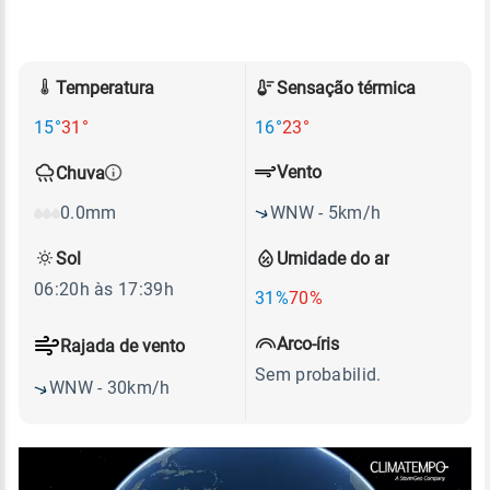
Temperatura
Sensação térmica
15°
31°
16°
23°
Vento
Chuva
WNW - 5km/h
0.0mm
Sol
Umidade do ar
06:20h às 17:39h
31%
70%
Arco-íris
Rajada de vento
Sem probabilid.
WNW - 30km/h