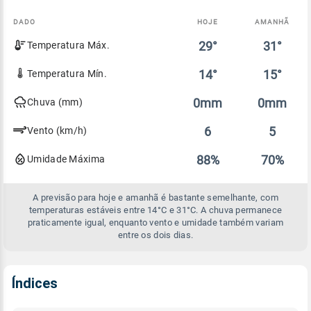
DADO
HOJE
AMANHÃ
Comparativo
29°
31°
Temperatura Máx.
entre
a
previsão
14°
15°
Temperatura Mín.
de
hoje
0mm
0mm
Chuva (mm)
e
amanhã
6
5
Vento (km/h)
88%
70%
Umidade Máxima
A previsão para hoje e amanhã é bastante semelhante, com
temperaturas estáveis entre 14°C e 31°C. A chuva permanece
praticamente igual, enquanto vento e umidade também variam
entre os dois dias.
Índices