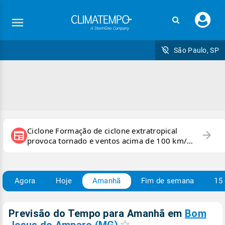
Faç
seu
logi
São Paulo, SP
Ciclone Formação de ciclone extratropical
arrow_forward
newspaper
provoca tornado e ventos acima de 100 km/h
no RS
Agora
Hoje
Amanhã
Fim de semana
15 
Previsão do Tempo para Amanhã
em
Bom