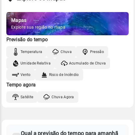
Mapas
Explore sua região no mapa
Previsão do tempo
Temperatura
Chuva
Pressão
Umidade Relativa
Acumulado de Chuva
Vento
Risco de Incêndio
Tempo agora
Satélite
Chuva Agora
FAQ
CLIMA,
PREVISÃO
Qual a previsão do tempo para amanhã