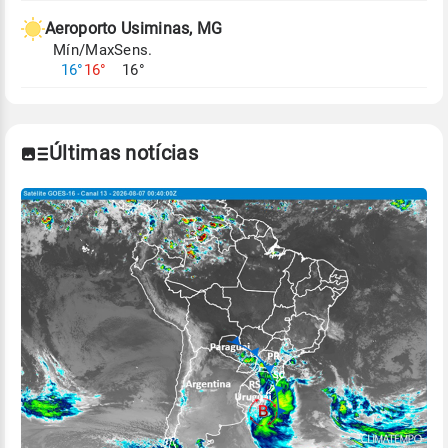
Aeroporto Usiminas, MG
Mín/Max
Sens.
16°
16°
16°
Últimas notícias