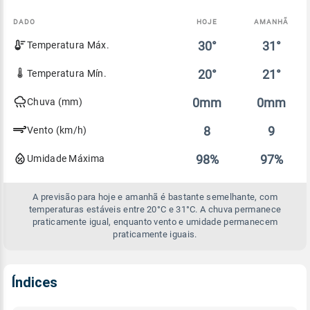
DADO
HOJE
AMANHÃ
Comparativo
30°
31°
Temperatura Máx.
entre
a
previsão
20°
21°
Temperatura Mín.
de
hoje
0mm
0mm
Chuva (mm)
e
amanhã
8
9
Vento (km/h)
98%
97%
Umidade Máxima
A previsão para hoje e amanhã é bastante semelhante, com
temperaturas estáveis entre 20°C e 31°C. A chuva permanece
praticamente igual, enquanto vento e umidade permanecem
praticamente iguais.
Índices