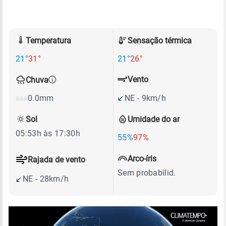
Temperatura
Sensação térmica
21°
31°
21°
26°
Vento
Chuva
NE - 9km/h
0.0mm
Sol
Umidade do ar
05:53h às 17:30h
55%
97%
Arco-íris
Rajada de vento
Sem probabilid.
NE - 28km/h