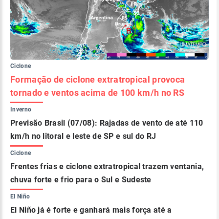
Ciclone
Formação de ciclone extratropical provoca
tornado e ventos acima de 100 km/h no RS
Inverno
Previsão Brasil (07/08): Rajadas de vento de até 110
km/h no litoral e leste de SP e sul do RJ
Ciclone
Frentes frias e ciclone extratropical trazem ventania,
chuva forte e frio para o Sul e Sudeste
El Niño
El Niño já é forte e ganhará mais força até a