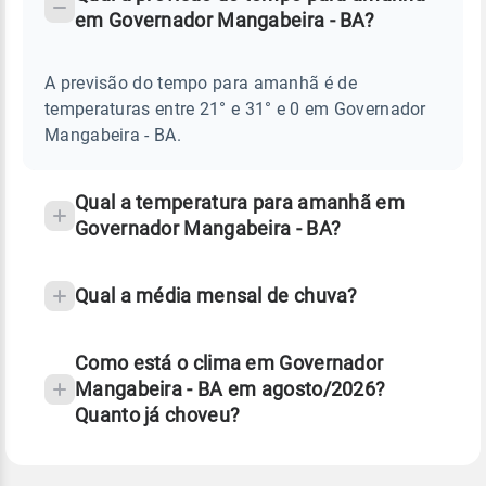
-
DO
em Governador Mangabeira - BA?
TEMPO
Perguntas
AMANHÃ
E
frequentes
NOTÍCIAS
EM
A previsão do tempo para amanhã é de
sobre
GOVERNADOR
temperaturas entre 21° e 31° e 0 em Governador
MANGABEIRA
chuva
-
Mangabeira - BA.
BA
e
temperatura
Qual a temperatura para amanhã em
Governador Mangabeira - BA?
Qual a média mensal de chuva?
Como está o clima em Governador
Mangabeira - BA em agosto/2026?
Quanto já choveu?
Fonte: 30 anos de dados de reanálise ERA5.