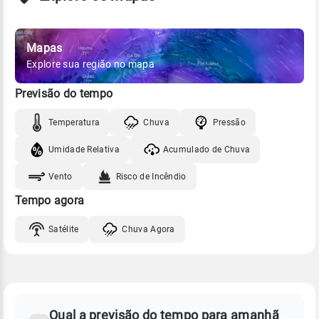
Mapas
Explore sua região no mapa
Previsão do tempo
Temperatura
Chuva
Pressão
Umidade Relativa
Acumulado de Chuva
Vento
Risco de Incêndio
Tempo agora
Satélite
Chuva Agora
FAQ
CLIMA,
PREVISÃO
Qual a previsão do tempo para amanhã