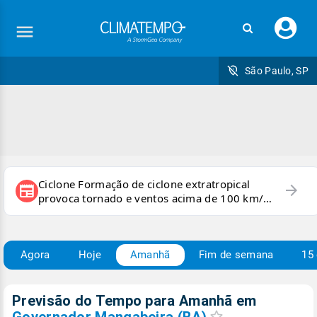
Faç
seu
logi
São Paulo, SP
Ciclone Formação de ciclone extratropical
arrow_forward
newspaper
provoca tornado e ventos acima de 100 km/h
no RS
Agora
Hoje
Amanhã
Fim de semana
15 
Previsão do Tempo para Amanhã
em