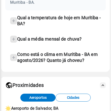
BA
Muritiba - BA.
e
temperatura
Qual a temperatura de hoje em Muritiba -
BA?
Qual a média mensal de chuva?
Como está o clima em Muritiba - BA em
agosto/2026? Quanto já choveu?
Fonte: 30 anos de dados de reanálise ERA5.
Proximidades
Fonte: dados combinados de estações
Aeroportos
Cidades
meteorológicas e satélite do Centro de Previsão
de Tempo e Estudos Climáticos (CPTEC).
Aeroporto de Salvador, BA