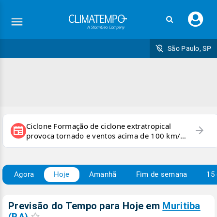
Faç
seu
logi
São Paulo, SP
Ciclone Formação de ciclone extratropical
arrow_forward
newspaper
provoca tornado e ventos acima de 100 km/h
no RS
Agora
Hoje
Amanhã
Fim de semana
15 
Previsão do Tempo para Hoje
em
Muritiba