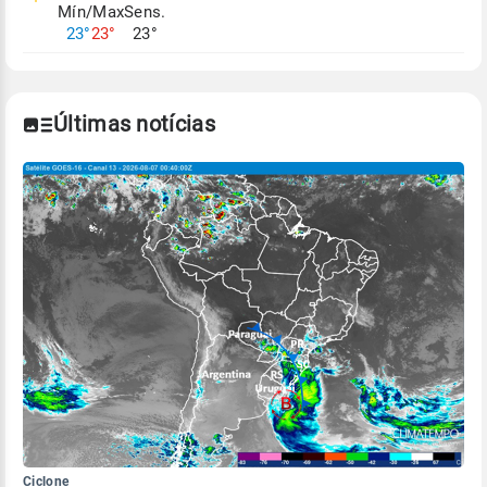
Mín/Max
Sens.
Para obter mais informações sobre os dados
23°
23°
23°
climáticos,
clique aqui.
Últimas notícias
Ciclone