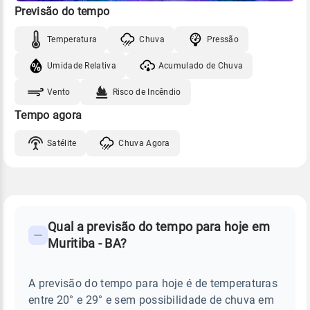
Previsão do tempo
Temperatura
Chuva
Pressão
Umidade Relativa
Acumulado de Chuva
Vento
Risco de Incêndio
Tempo agora
Satélite
Chuva Agora
FAQ
CLIMA,
PREVISÃO
Qual a previsão do tempo para hoje em
-
DO
Muritiba - BA?
TEMPO
Perguntas
HOJE
E
frequentes
NOTÍCIAS
EM
A previsão do tempo para hoje é de temperaturas
sobre
MURITIBA
entre 20° e 29° e sem possibilidade de chuva em
-
chuva