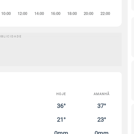
HOJE
AMANHÃ
36°
37°
21°
23°
0mm
0mm