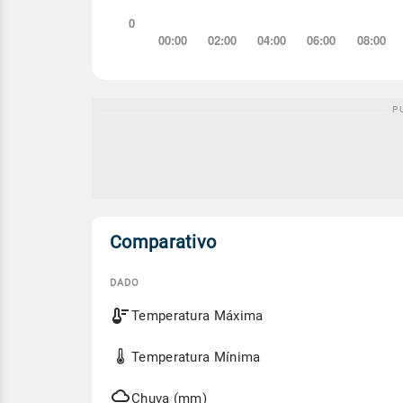
Comparativo
DADO
Comparativo
Temperatura Máxima
entre
a
previsão
Temperatura Mínima
de
hoje
e
Chuva (mm)