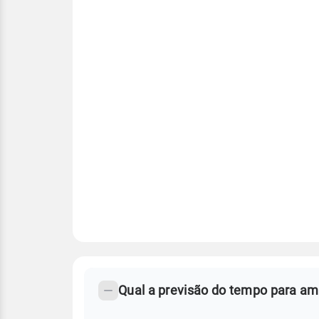
FAQ
CLIMA,
PREVISÃO
Qual a previsão do tempo para ama
-
DO
TEMPO
Perguntas
AMANHÃ