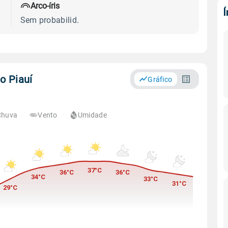
Arco-íris
Sem probabilid.
o Piauí
Gráfico
Chuva
Vento
Umidade