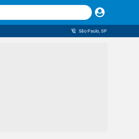
Faça
seu
login
São Paulo, SP