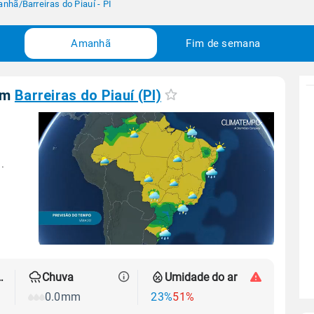
anhã
/
Barreiras do Piauí - PI
Amanhã
Fim de semana
em
Barreiras do Piauí (PI)
.
 térmica
Chuva
Umidade do ar
0.0mm
23%
51%