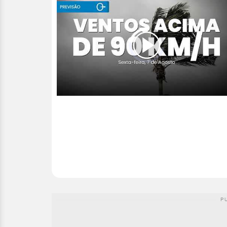
00:00
/
04:53