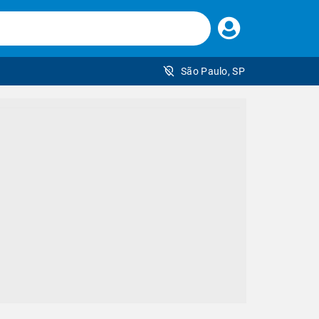
Faça
seu
login
São Paulo, SP