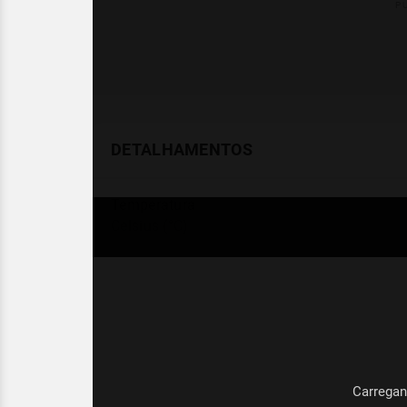
DETALHAMENTOS
Temperatura
Celsius (°C)