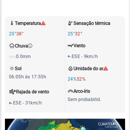
Temperatura
Sensação térmica
25°
38°
25°
32°
Vento
Chuva
ESE - 9km/h
0.0mm
Sol
Umidade do ar
06:05h às 17:55h
24%
52%
Arco-íris
Rajada de vento
Sem probabilid.
ESE - 31km/h