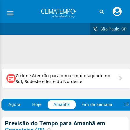
Faç
seu
logi
São Paulo, SP
Ciclone Atenção para o mar muito agitado no
arrow_forward
newspaper
Sul, Sudeste e leste do Nordeste
Agora
Hoje
Amanhã
Fim de semana
15 
Previsão do Tempo para Amanhã
em