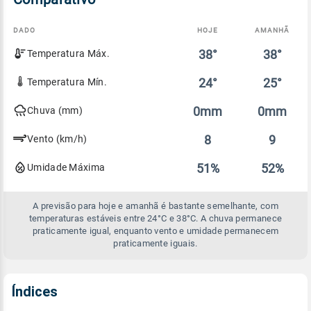
DADO
HOJE
AMANHÃ
Comparativo
38°
38°
Temperatura Máx.
entre
a
previsão
24°
25°
Temperatura Mín.
de
hoje
0mm
0mm
Chuva (mm)
e
amanhã
8
9
Vento (km/h)
51%
52%
Umidade Máxima
A previsão para hoje e amanhã é bastante semelhante, com
temperaturas estáveis entre 24°C e 38°C. A chuva permanece
praticamente igual, enquanto vento e umidade permanecem
praticamente iguais.
Índices