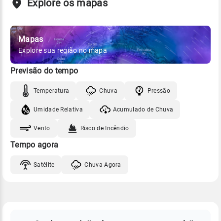
Explore os mapas
Mapas
Explore sua região no mapa
Previsão do tempo
Temperatura
Chuva
Pressão
Umidade Relativa
Acumulado de Chuva
Vento
Risco de Incêndio
Tempo agora
Satélite
Chuva Agora
FAQ
CLIMA,