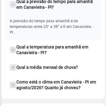
PREVISÃO
Qual a previsão do tempo para amanhã
-
DO
em Canavieira - PI?
TEMPO
Perguntas
AMANHÃ
E
frequentes
NOTÍCIAS
EM
A previsão do tempo para amanhã é de
sobre
CANAVIEIRA
temperaturas entre 25° e 38° e 0 em Canavieira -
-
chuva
PI
PI.
e
temperatura
Qual a temperatura para amanhã em
Canavieira - PI?
Qual a média mensal de chuva?
Como está o clima em Canavieira - PI em
agosto/2026? Quanto já choveu?
Fonte: 30 anos de dados de reanálise ERA5.