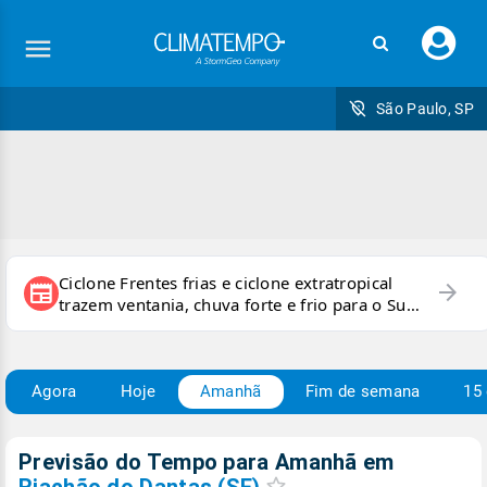
Faç
seu
logi
São Paulo, SP
Ciclone Frentes frias e ciclone extratropical
arrow_forward
newspaper
trazem ventania, chuva forte e frio para o Sul
e Sudeste
Agora
Hoje
Amanhã
Fim de semana
15 
Previsão do Tempo para Amanhã
em