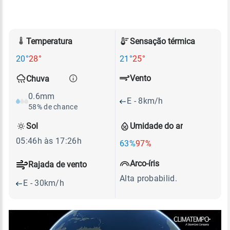
Temperatura
Sensação térmica
20°
28°
21°
25°
Vento
Chuva
0.6mm
E - 8km/h
58% de chance
Sol
Umidade do ar
05:46h às 17:26h
63%
97%
Arco-íris
Rajada de vento
Alta probabilid.
E - 30km/h