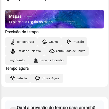
Mapas
Explore sua região no mapa
Previsão do tempo
Temperatura
Chuva
Pressão
Umidade Relativa
Acumulado de Chuva
Vento
Risco de Incêndio
Tempo agora
Satélite
Chuva Agora
FAQ
CLIMA,
PREVISÃO
Qual a previsão do tempo para amanhã