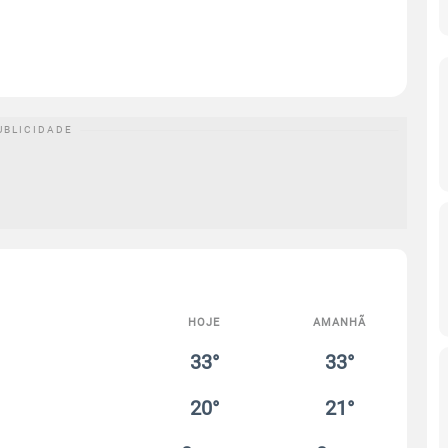
HOJE
AMANHÃ
33°
33°
20°
21°