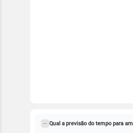
FAQ
CLIMA,
PREVISÃO
Qual a previsão do tempo para a
-
DO
TEMPO
Perguntas