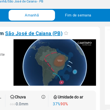
anhã
/
São José de Caiana - PB
Amanhã
Fim de semana
em
São José de Caiana (PB)
ite
 térmica
Chuva
Umidade do ar
0.0mm
37%
90%