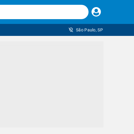
Faça
seu
login
São Paulo, SP