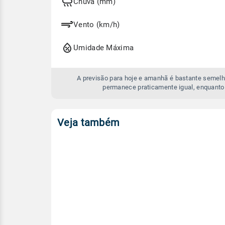
e
Chuva (mm)
amanhã
Vento (km/h)
Umidade Máxima
A previsão para hoje e amanhã é bastante semelh
permanece praticamente igual, enquanto
Veja também