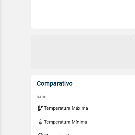
Comparativo
DADO
Comparativo
Temperatura Máxima
entre
a
previsão
Temperatura Mínima
de
hoje