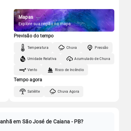
Mapas
Explore sua região no mapa
Previsão do tempo
Temperatura
Chuva
Pressão
Umidade Relativa
Acumulado de Chuva
Vento
Risco de Incêndio
Tempo agora
Satélite
Chuva Agora
manhã em São José de Caiana - PB?