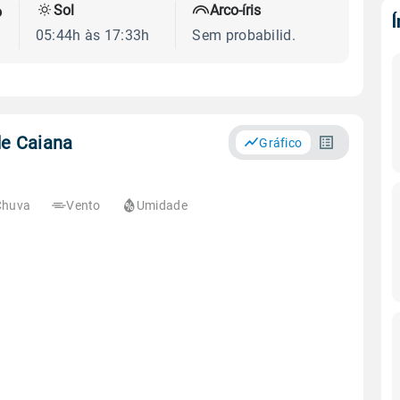
Sol
Arco-íris
o
05:44h às 17:33h
Sem probabilid.
de Caiana
Gráfico
Chuva
Vento
Umidade