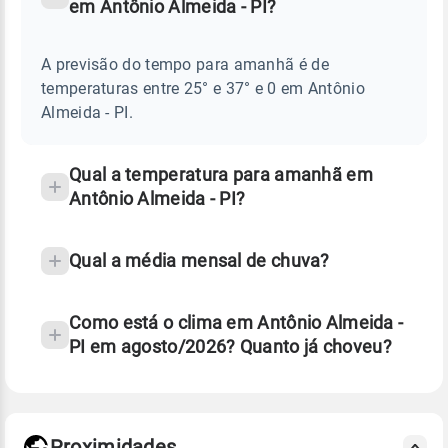
em Antônio Almeida - PI?
TEMPO
Perguntas
AMANHÃ
E
frequentes
NOTÍCIAS
EM
A previsão do tempo para amanhã é de
sobre
ANTÔNIO
temperaturas entre 25° e 37° e 0 em Antônio
ALMEIDA
chuva
-
Almeida - PI.
PI
e
temperatura
Qual a temperatura para amanhã em
Antônio Almeida - PI?
Qual a média mensal de chuva?
Como está o clima em Antônio Almeida -
PI em agosto/2026? Quanto já choveu?
Fonte: 30 anos de dados de reanálise ERA5.
Proximidades