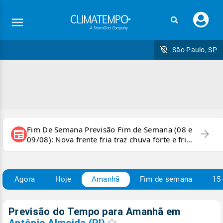
Faç
seu
logi
São Paulo, SP
Fim De Semana Previsão Fim de Semana (08 e
arrow_forward
newspaper
09/08): Nova frente fria traz chuva forte e frio
para áreas do país
Agora
Hoje
Amanhã
Fim de semana
15 
Previsão do Tempo para Amanhã
em