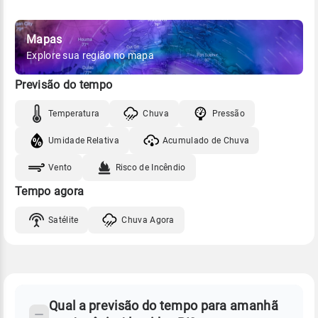
Mapas
Explore sua região no mapa
Previsão do tempo
Temperatura
Chuva
Pressão
Umidade Relativa
Acumulado de Chuva
Vento
Risco de Incêndio
Tempo agora
Satélite
Chuva Agora
FAQ
CLIMA,
PREVISÃO
Qual a previsão do tempo para amanhã
-
DO