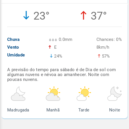
Enviar
Enviar
Enviar
Enviar
Enviar
23°
37°
Enviar
Chuva
0.0mm
Chances: 0%
Vento
E
8km/h
Umidade
24%
57%
A previsão do tempo para sábado é de Dia de sol com
algumas nuvens e névoa ao amanhecer. Noite com
poucas nuvens.
Madrugada
Manhã
Tarde
Noite