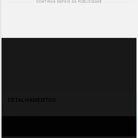
DETALHAMENTOS
Temperatura
Celsius (°C)