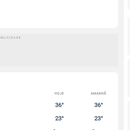
HOJE
AMANHÃ
36°
36°
23°
23°