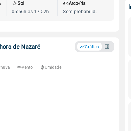
Sol
Arco-íris
o
05:56h às 17:52h
Sem probabilid.
hora de Nazaré
Gráfico
Chuva
Vento
Umidade