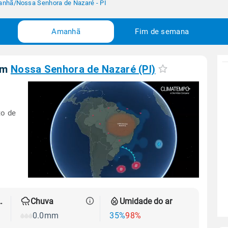
anhã
/
Nossa Senhora de Nazaré - PI
Amanhã
Fim de semana
em
Nossa Senhora de Nazaré (PI)
to de
 térmica
Chuva
Umidade do ar
0.0mm
35%
98%