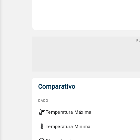
Comparativo
DADO
Comparativo
Temperatura Máxima
entre
a
previsão
Temperatura Mínima
de
hoje