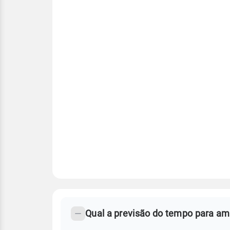
FAQ
CLIMA,
PREVISÃO
Qual a previsão do tempo para a
-
DO
TEMPO
Perguntas