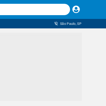
Faça
seu
login
São Paulo, SP