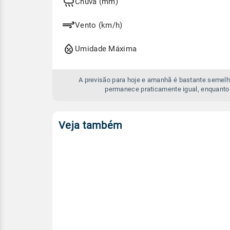
e
Chuva (mm)
amanhã
Vento (km/h)
Umidade Máxima
A previsão para hoje e amanhã é bastante semelh
permanece praticamente igual, enquanto
Veja também