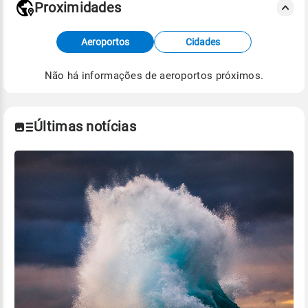
Proximidades
Fonte: dados combinados de estações
Aeroportos
Cidades
meteorológicas e satélite do Centro de Previsão
de Tempo e Estudos Climáticos (CPTEC).
Não há informações de aeroportos próximos.
Para obter mais informações sobre os dados
climáticos,
clique aqui.
Últimas notícias