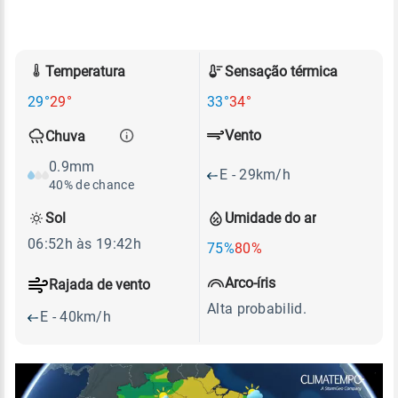
Temperatura
Sensação térmica
29°
29°
33°
34°
Vento
Chuva
0.9mm
E - 29km/h
40% de chance
Sol
Umidade do ar
06:52h às 19:42h
75%
80%
Arco-íris
Rajada de vento
Alta probabilid.
E - 40km/h