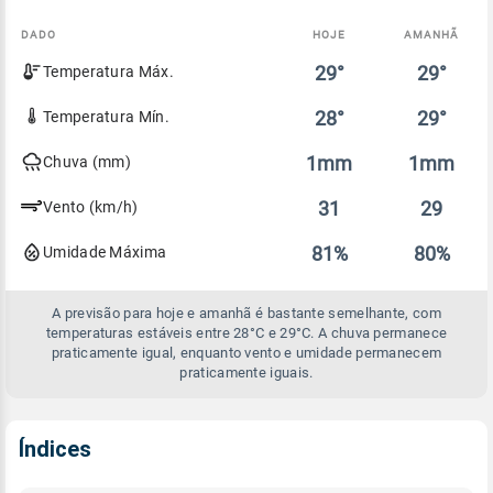
DADO
HOJE
AMANHÃ
Comparativo
29°
29°
Temperatura Máx.
entre
a
previsão
28°
29°
Temperatura Mín.
de
hoje
1mm
1mm
Chuva (mm)
e
amanhã
31
29
Vento (km/h)
81%
80%
Umidade Máxima
A previsão para hoje e amanhã é bastante semelhante, com
temperaturas estáveis entre 28°C e 29°C. A chuva permanece
praticamente igual, enquanto vento e umidade permanecem
praticamente iguais.
Índices