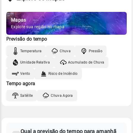
Mapas
Explore sua região no mapa
Previsão do tempo
Temperatura
Chuva
Pressão
Umidade Relativa
Acumulado de Chuva
Vento
Risco de Incêndio
Tempo agora
Satélite
Chuva Agora
FAQ
CLIMA,
PREVISÃO
Qual a previsão do tempo para amanhã