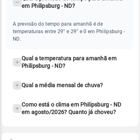
-
DO
em Philipsburg - ND?
TEMPO
Perguntas
AMANHÃ
E
frequentes
NOTÍCIAS
EM
A previsão do tempo para amanhã é de
sobre
PHILIPSBURG
temperaturas entre 29° e 29° e 0 em Philipsburg -
-
chuva
ND
ND.
e
temperatura
Qual a temperatura para amanhã em
Philipsburg - ND?
Qual a média mensal de chuva?
Como está o clima em Philipsburg - ND
em agosto/2026? Quanto já choveu?
Fonte: 30 anos de dados de reanálise ERA5.