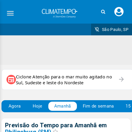
Faç
seu
logi
São Paulo, SP
Ciclone Atenção para o mar muito agitado no
arrow_forward
newspaper
Sul, Sudeste e leste do Nordeste
Agora
Hoje
Amanhã
Fim de semana
15 
Previsão do Tempo para Amanhã
em