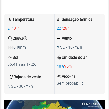
Temperatura
Sensação térmica
21°
31°
22°
26°
Vento
Chuva
SE - 10km/h
0.0mm
Sol
Umidade do ar
05:41h às 17:26h
48%
95%
Arco-íris
Rajada de vento
Sem probabilid.
SE - 38km/h