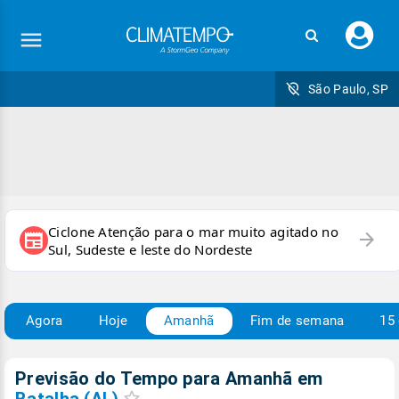
Faç
seu
logi
São Paulo, SP
Ciclone Atenção para o mar muito agitado no
arrow_forward
newspaper
Sul, Sudeste e leste do Nordeste
Agora
Hoje
Amanhã
Fim de semana
15 
Previsão do Tempo para Amanhã
em