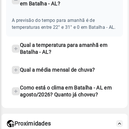
em Batalha - AL?
TEMPO
Perguntas
AMANHÃ
E
frequentes
NOTÍCIAS
EM
A previsão do tempo para amanhã é de
sobre
BATALHA
temperaturas entre 22° e 31° e 0 em Batalha - AL.
-
chuva
AL
e
temperatura
Qual a temperatura para amanhã em
Batalha - AL?
Qual a média mensal de chuva?
Como está o clima em Batalha - AL em
agosto/2026? Quanto já choveu?
Fonte: 30 anos de dados de reanálise ERA5.
Proximidades