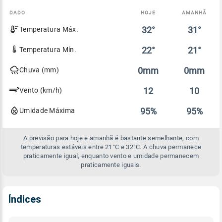
DADO
HOJE
AMANHÃ
Comparativo
32°
31°
Temperatura Máx.
entre
a
previsão
22°
21°
Temperatura Mín.
de
hoje
0mm
0mm
Chuva (mm)
e
amanhã
12
10
Vento (km/h)
95%
95%
Umidade Máxima
A previsão para hoje e amanhã é bastante semelhante, com
temperaturas estáveis entre 21°C e 32°C. A chuva permanece
praticamente igual, enquanto vento e umidade permanecem
praticamente iguais.
Índices