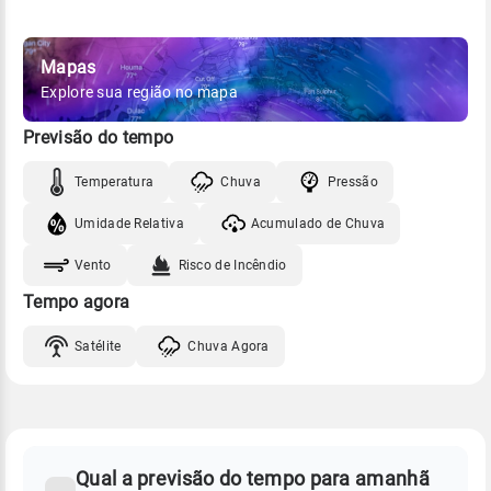
Mapas
Explore sua região no mapa
Previsão do tempo
Temperatura
Chuva
Pressão
Umidade Relativa
Acumulado de Chuva
Vento
Risco de Incêndio
Tempo agora
Satélite
Chuva Agora
FAQ
CLIMA,
PREVISÃO
Qual a previsão do tempo para amanhã
-
DO